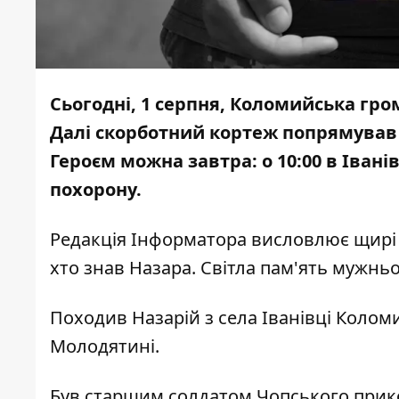
Сьогодні, 1 серпня, Коломийська гро
Далі скорботний кортеж попрямував 
Героєм можна завтра: о 10:00 в Івані
похорону.
Редакція
Інформатора
висловлює щирі с
хто знав Назара. Світла пам'ять мужньом
Походив Назарій з села Іванівці Колом
Молодятині.
Був старшим солдатом Чопського прико