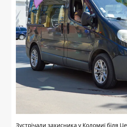
Зустрічали захисника у Коломиї біля 