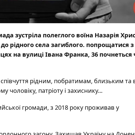
мада зустріла полеглого воїна Назарія Хри
до рідного села загиблого. попрощатися з
вцях на вулиці Івана Франка, 36 почнеться
півчуття рідним, побратимам, близьким та в
у чоловіку, патріоту і захиснику...
ийської громади, з 2018 року
проживав
у
рдонного загону. Захищав Україну на Донеч