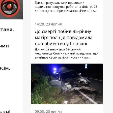
Три дні рятувальники проводили
водолазно-пошукові роботи на Дністрі. 25
липня під час перепливання річки зник
чоловік 2002 року народження. У
понеділок, 27 липня, надзвичайники
виявили тіло.
14:28, 23 липня
стана.
До смерті побив 95-річну
матір: поліція повідомила
про вбивство у Снятині
 чин
До поліції звернувся 69-річний
мешканець Снятина, який повідомив, що
знайшов свою матір з численними
тілесними ушкодженнями. Та, як
з'ясували правоохоронці, ці травми жінці
сім,
наніс її син.
чині.
09:53, 23 липня