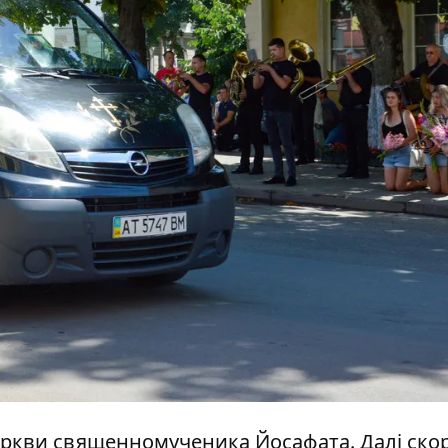
Церкви священномученика Йосафата. Далі ско