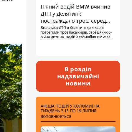
П'яний водій BMW вчинив
ДТП у Делятині:
постраждало троє, серед
них - дитина
Внаслідок ДТП в Делятині до лікарні
потрапили троє пасажирів, серед яких 6-
річна дитина. Водій автомобіля BMW за
кермом був п'яним, кількість алкоголю в
крові майже у 13,5 раза перевищувала
допустиму норму.
В розділ
надзвичайні
новини
АФІША ПОДІЙ У КОЛОМИЇ НА
ТИЖДЕНЬ З 13 ПО 19 ЛИПНЯ
ДОПОВНЮЄТЬСЯ