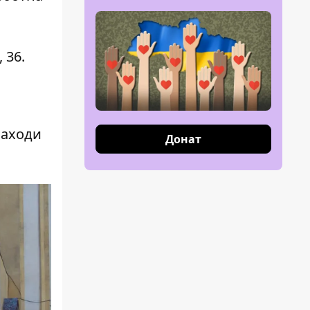
 36.
заходи
Донат