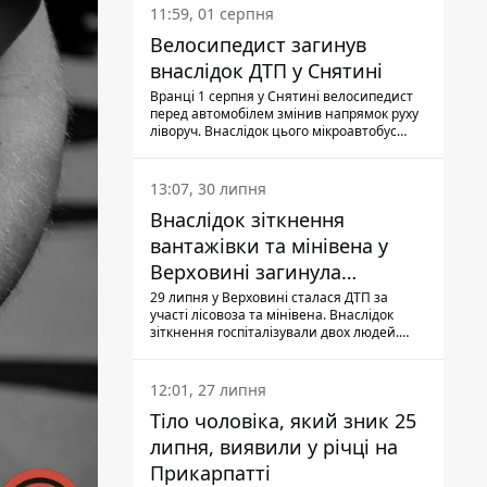
11:59, 01 серпня
Велосипедист загинув
внаслідок ДТП у Снятині
Вранці 1 серпня у Снятині велосипедист
перед автомобілем змінив напрямок руху
ліворуч. Внаслідок цього мікроавтобус
здійснив наїзд на керманича
двоколісного.
13:07, 30 липня
Внаслідок зіткнення
вантажівки та мінівена у
Верховині загинула
пасажирка, водійка - у
29 липня у Верховині сталася ДТП за
участі лісовоза та мінівена. Внаслідок
лікарні
зіткнення госпіталізували двох людей.
Попри зусилля медиків, 79-річна
пасажирка легковика померла у лікарні.
Також травми отримала водійка
12:01, 27 липня
автомобіля.
Тіло чоловіка, який зник 25
липня, виявили у річці на
Прикарпатті