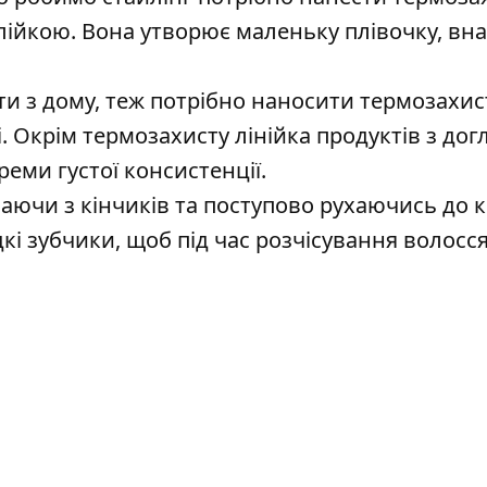
лійкою. Вона утворює маленьку плівочку, вна
ти з дому, теж потрібно наносити термозахис
 Окрім термозахисту лінійка продуктів з дог
еми густої консистенції.
аючи з кінчиків та поступово рухаючись до к
кі зубчики, щоб під час розчісування волосс