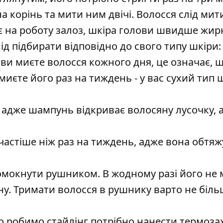
корінь та мити ним двічі. Волосся слід мит
є на роботу залоз, шкіра голови швидше жирн
д підбирати відповідно до свого типу шкіри:
 ви миєте волосся кожного дня, це означає, щ
иєте його раз на тиждень - у вас сухий тип 
адже шампунь відкриває волосяну лусочку, 
частіше ніж раз на тиждень, адже вона обтяж
мокнути рушником. В жодному разі його не
у. Тримати волосся в рушнику варто не біль
 робимо стайлінг потрібно нанести термозах