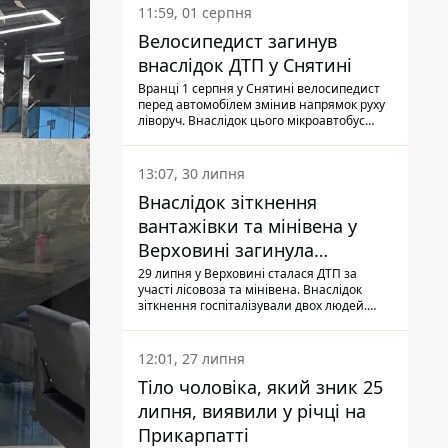
11:59, 01 серпня
Велосипедист загинув
внаслідок ДТП у Снятині
Вранці 1 серпня у Снятині велосипедист
перед автомобілем змінив напрямок руху
ліворуч. Внаслідок цього мікроавтобус
здійснив наїзд на керманича
двоколісного.
13:07, 30 липня
Внаслідок зіткнення
вантажівки та мінівена у
Верховині загинула
пасажирка, водійка - у
29 липня у Верховині сталася ДТП за
участі лісовоза та мінівена. Внаслідок
лікарні
зіткнення госпіталізували двох людей.
Попри зусилля медиків, 79-річна
пасажирка легковика померла у лікарні.
Також травми отримала водійка
12:01, 27 липня
автомобіля.
Тіло чоловіка, який зник 25
липня, виявили у річці на
Прикарпатті