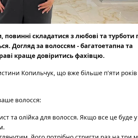
, повинні складатися з любові та турботи 
ся. Догляд за волоссям - багатоетапна та
праві краще довіритись фахівцю.
стини Копильчук, що вже більше п'яти років
ваше волосся:
ст та олійка для волосся. Якщо все це буде у
м.
лянутим, його потрібно стригти раз на три мі