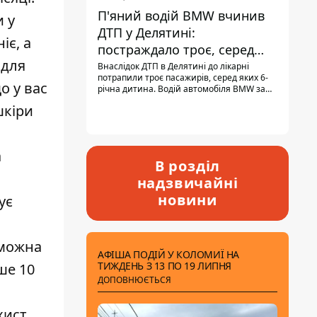
П'яний водій BMW вчинив
и у
ДТП у Делятині:
іє, а
постраждало троє, серед
 для
них - дитина
Внаслідок ДТП в Делятині до лікарні
потрапили троє пасажирів, серед яких 6-
о у вас
річна дитина. Водій автомобіля BMW за
кермом був п'яним, кількість алкоголю в
шкіри
крові майже у 13,5 раза перевищувала
допустиму норму.
а
В розділ
надзвичайні
новини
ує
 можна
АФІША ПОДІЙ У КОЛОМИЇ НА
ТИЖДЕНЬ З 13 ПО 19 ЛИПНЯ
ше 10
ДОПОВНЮЄТЬСЯ
ист.