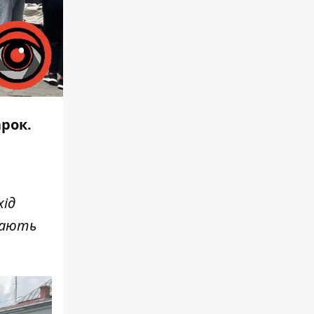
арок.
хід
щають