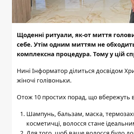
Щоденні ритуали, як-от миття голови
себе. Утім одним миттям не обходить
комплексна процедура. Тому у цій с
Нині
Інформатор
ділиться досвідом Хри
жіночі голівоньки.
Отож 10 простих порад, що вбережуть 
Шампунь, бальзам, маска, термозахи
косметичці, волосся стане ідеальни
Для того, щоб ваше волосся було дог