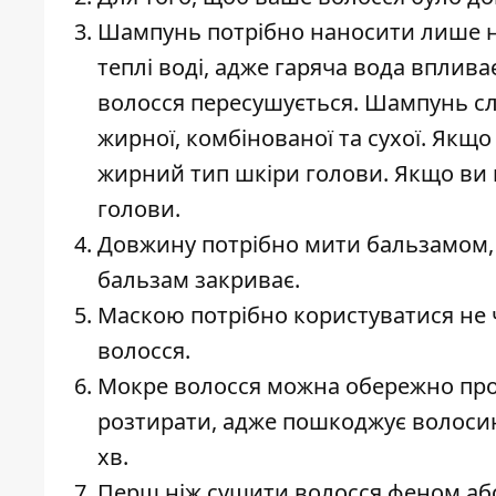
Шампунь потрібно наносити лише на 
теплі воді, адже гаряча вода вплива
волосся пересушується. Шампунь слі
жирної, комбінованої та сухої. Якщо
жирний тип шкіри голови. Якщо ви м
голови.
Довжину потрібно мити бальзамом, 
бальзам закриває.
Маскою потрібно користуватися не 
волосся.
Мокре волосся можна обережно про
розтирати, адже пошкоджує волосин
хв.
Перш ніж сушити волосся феном або