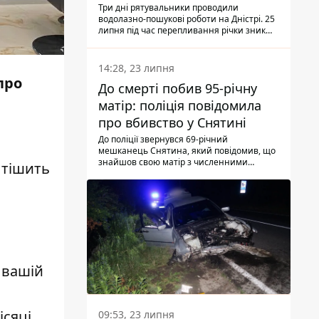
Три дні рятувальники проводили
водолазно-пошукові роботи на Дністрі. 25
липня під час перепливання річки зник
чоловік 2002 року народження. У
понеділок, 27 липня, надзвичайники
виявили тіло.
14:28, 23 липня
про
До смерті побив 95-річну
матір: поліція повідомила
про вбивство у Снятині
До поліції звернувся 69-річний
мешканець Снятина, який повідомив, що
знайшов свою матір з численними
 тішить
тілесними ушкодженнями. Та, як
з'ясували правоохоронці, ці травми жінці
наніс її син.
 вашій
сяці.
09:53, 23 липня