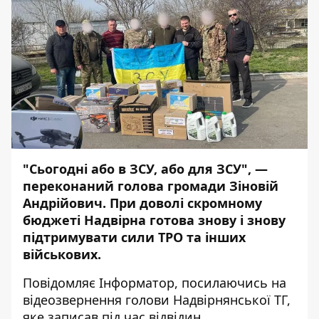
"Сьогодні або в ЗСУ, або для ЗСУ", —
переконаний голова громади Зіновій
Андрійович. При доволі скромному
бюджеті Надвірна готова знову і знову
підтримувати сили ТРО та інших
військових.
Повідомляє
Інформатор,
посилаючись на
відеозвернення
голови Надвірнянської ТГ,
яке записав під час відвідин