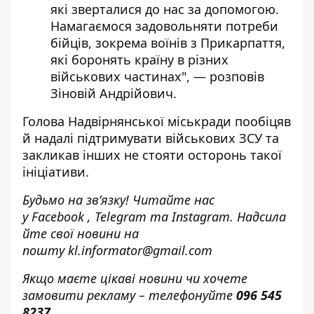
які зверталися до нас за допомогою.
Намагаємося задовольняти потреби
бійців, зокрема воїнів з Прикарпаття,
які боронять країну в різних
військових частинах", — розповів
Зіновій Андрійович.
Голова Надвірнянської міськради пообіцяв
й надалі підтримувати військових ЗСУ та
закликав інших не стояти осторонь такої
ініціативи.
Будьмо на зв’язку! Читайте нас
у
Facebook
,
Telegram
та
Instagram.
Надсила
йте свої новини н
а
пошту
kl.informator@gmail.com
Якщо маєте цікаві новини чи хочете
замовити рекламу – телефонуйте
096 545
8237