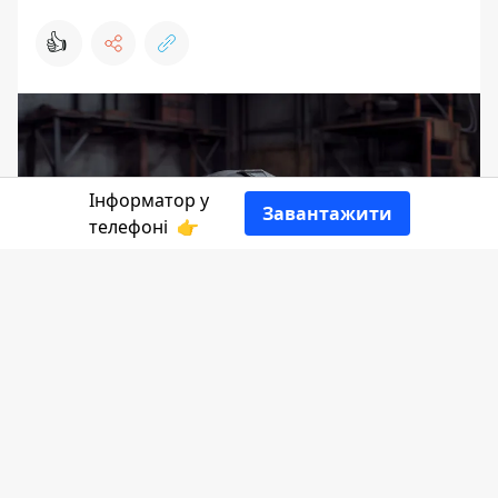
👍
Інформатор у
Завантажити
телефоні
👉
Плюси і мінуси LiPo
акумуляторів
Літій-полімерні (LiPo) батареї стали