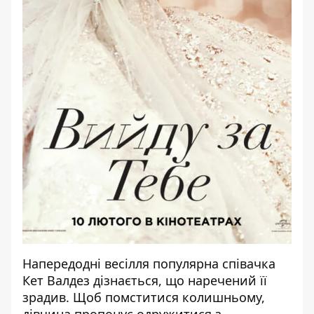
Напередодні весілля популярна співачка
Кет Валдез дізнається, що наречений її
зрадив. Щоб помститися колишньому,
дівчина пропонує одружитися з