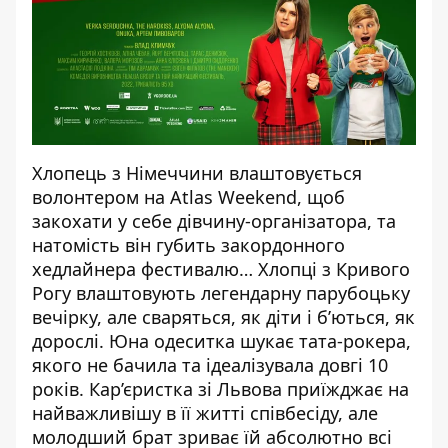
Хлопець з Німеччини влаштовується
волонтером на Atlas Weekend, щоб
закохати у себе дівчину-організатора, та
натомість він губить закордонного
хедлайнера фестивалю… Хлопці з Кривого
Рогу влаштовують легендарну парубоцьку
вечірку, але сваряться, як діти і б’ються, як
дорослі. Юна одеситка шукає тата-рокера,
якого не бачила та ідеалізувала довгі 10
років. Кар’єристка зі Львова приїжджає на
найважливішу в її житті співбесіду, але
молодший брат зриває їй абсолютно всі