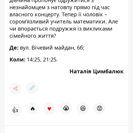
незнайомцем з натовпу прямо під час
власного концерту. Тепер її чоловік –
сором’язливий учитель математики. Але
чи впорається подружжя із викликами
сімейного життя?
Де:
вул. Вічевий майдан, 6б;
Коли:
14:25, 21:25.
Наталія Цимбалюк
♥
🔥
😭
😆
😡
👍