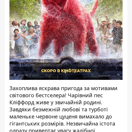
Захоплива яскрава пригода за мотивами
світового бестселера! Чарівний пес
Кліффорд живе у звичайній родині.
Завдяки безмежній любові та турботі
маленьке червоне цуценя вимахало до
гігантських розмірів. Незвичайна істота
одразу привертає увагу жадібної