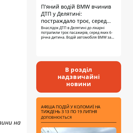
П'яний водій BMW вчинив
ДТП у Делятині:
постраждало троє, серед
них - дитина
Внаслідок ДТП в Делятині до лікарні
потрапили троє пасажирів, серед яких 6-
річна дитина. Водій автомобіля BMW за
кермом був п'яним, кількість алкоголю в
крові майже у 13,5 раза перевищувала
допустиму норму.
В розділ
надзвичайні
новини
АФІША ПОДІЙ У КОЛОМИЇ НА
ТИЖДЕНЬ З 13 ПО 19 ЛИПНЯ
ДОПОВНЮЄТЬСЯ
вини н
а