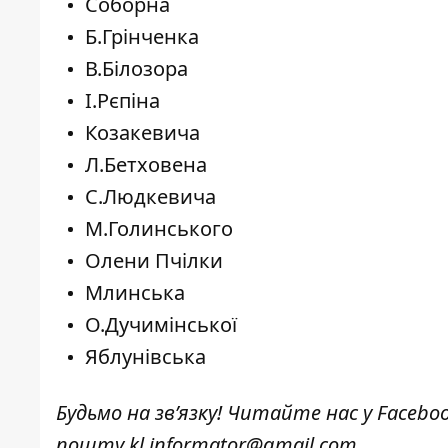
Соборна
Б.Грінченка
В.Білозора
І.Рєпіна
Козакевича
Л.Бетховена
С.Людкевича
М.Голинського
Олени Пчілки
Млинська
О.Дучимінської
Яблунівська
Будьмо на зв’язку! Читайте нас у
Facebo
пошту
kl.informator@gmail.com