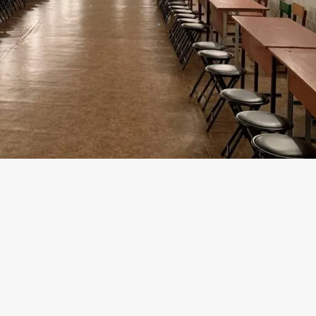
й. Мережею поширилася інформація, що ба
рновола змушують придбати лавочки для
колег
з Івано-Франківська.