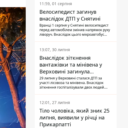
11:59, 01 серпня
Велосипедист загинув
внаслідок ДТП у Снятині
Вранці 1 серпня у Снятині велосипедист
перед автомобілем змінив напрямок руху
ліворуч. Внаслідок цього мікроавтобус
здійснив наїзд на керманича
двоколісного.
13:07, 30 липня
Внаслідок зіткнення
вантажівки та мінівена у
Верховині загинула
пасажирка, водійка - у
29 липня у Верховині сталася ДТП за
участі лісовоза та мінівена. Внаслідок
лікарні
зіткнення госпіталізували двох людей.
Попри зусилля медиків, 79-річна
пасажирка легковика померла у лікарні.
Також травми отримала водійка
12:01, 27 липня
автомобіля.
Тіло чоловіка, який зник 25
липня, виявили у річці на
Прикарпатті