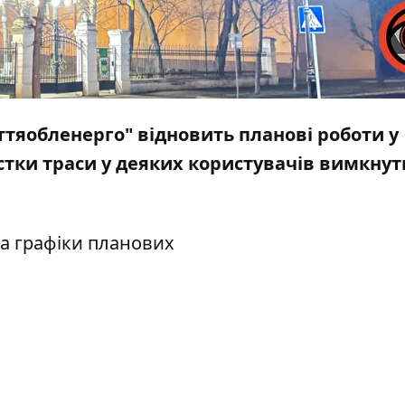
тяобленерго" відновить планові роботи у
стки траси у деяких користувачів вимкнут
а графіки планових