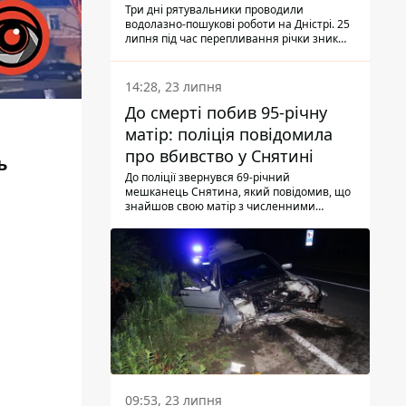
Три дні рятувальники проводили
водолазно-пошукові роботи на Дністрі. 25
липня під час перепливання річки зник
чоловік 2002 року народження. У
понеділок, 27 липня, надзвичайники
виявили тіло.
14:28, 23 липня
До смерті побив 95-річну
матір: поліція повідомила
про вбивство у Снятині
ь
До поліції звернувся 69-річний
мешканець Снятина, який повідомив, що
знайшов свою матір з численними
тілесними ушкодженнями. Та, як
з'ясували правоохоронці, ці травми жінці
наніс її син.
09:53, 23 липня