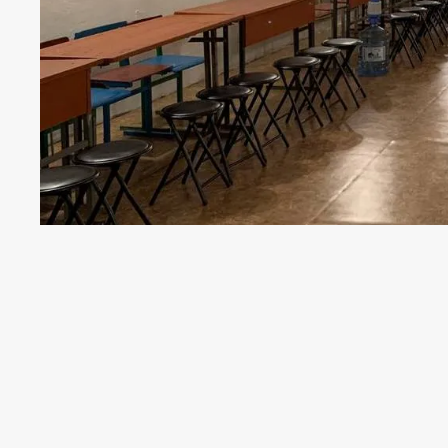
Шкільний скандал виник у Надвірні
Надвірнянського ліцею №1 імені Чо
шкільного сховища.
Розповідає
Інформатор
з посилання на