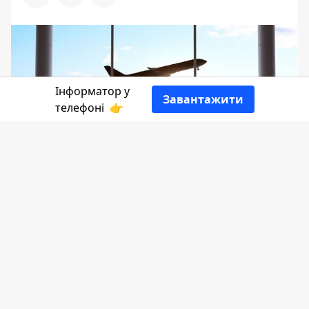
Інформатор у
Завантажити
телефоні
👉
Вже з 1 вересня чоловіки зможуть
оформити дозвіл на робочу поїздку за
кордон. Подати заявку можна у "Дії" -
послуга "Відрядження". Про це
повідомив Міністр цифрової
трансформації Михайло Федоров.