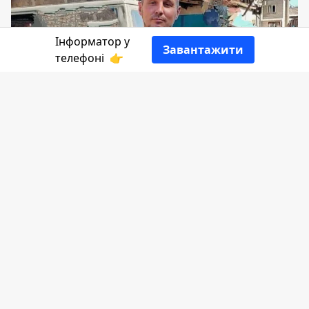
Інформатор у
Завантажити
телефоні
👉
У вівторок, 16 серпня, під час виконання
військового обов’язку, у бою за Україну,
загинув сержант Дмитро Черва.
Повідомляє
Інформатор
з посиланням на
Городенківську міську раду
.
Трагедія трапилася біля населеного пункту
Білогорівка, Бахмутського району,
Донецької області. В ході ведення