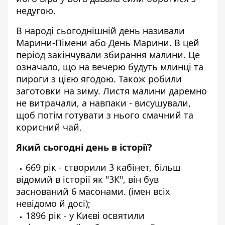
недугою.
В народі сьогоднішній день називали
Марини-Пімени або День Марини. В цей
період закінчували збирання малини. Це
означало, що на вечерю будуть млинці та
пироги з цією ягодою. Також робили
заготовки на зиму. Листя малини даремно
не витрачали, а навпаки - висушували,
щоб потім готувати з нього смачний та
корисний чай.
Який сьогодні день в історії?
669 рік - створили 3 кабінет, більш
відомий в історії як "3К", він був
заснований 6 масонами. (імен всіх
невідомо й досі);
1896 рік - у Києві освятили