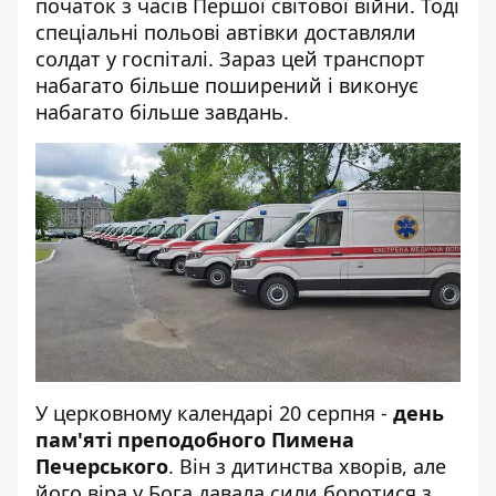
початок з часів Першої світової війни. Тоді
спеціальні польові автівки доставляли
солдат у госпіталі. Зараз цей транспорт
набагато більше поширений і виконує
набагато більше завдань.
У церковному календарі 20 серпня -
день
пам'яті преподобного Пимена
Печерського
. Він з дитинства хворів, але
його віра у Бога давала сили боротися з