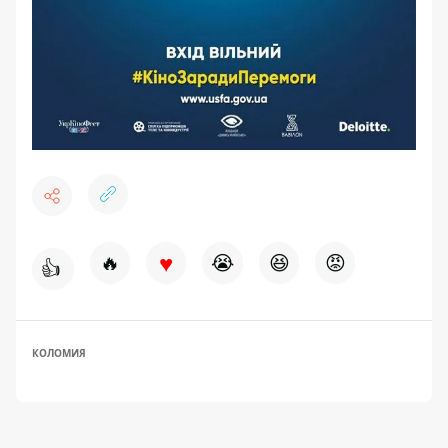
♥
🔥
😭
😆
😡
👍
КОЛОМИЯ