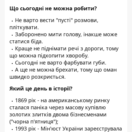
Що сьогодні не можна робити?
Не варто вести "пусті" розмови,
пліткувати.
Заборонено мити голову, інакше може
статися біда.
Краще не піднімати речі з дороги, тому
що можна підхопити хворобу.
Сьогодні не варто фарбувати губи.
А ще не можна брехати, тому що оман
швидко розкриється.
Який це день в історії?
1869 рік - на американському ринку
сталася паніка через масову купівлю
золотих злитків двома бізнесменами
("чорна п'ятниця");
1993 рік - Мін'юст України зареєструвала