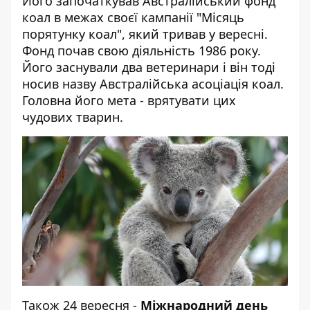
Його започаткував Австралійський фонд
коал в межах своєї кампанії "Місяць
порятунку коал", який тривав у вересні.
Фонд почав свою діяльність 1986 року.
Його заснували два ветеринари і він тоді
носив назву Австралійська асоціація коал.
Головна його мета - врятувати цих
чудових тварин.
Також 24 вересня -
Міжнародний день