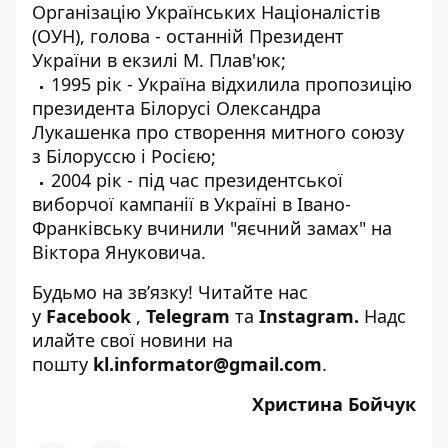
Організацію Українських Націоналістів
(ОУН), голова - останній Президент
України в екзилі М. Плав'юк;
1995 рік - Україна відхилила пропозицію
президента Білорусі Олександра
Лукашенка про створення митного союзу
з Білоруссю і Росією;
2004 рік - під час президентської
виборчої кампанії в Україні в Івано-
Франківську вчинили "яєчний замах" на
Віктора Януковича.
Будьмо на зв’язку! Читайте нас
у
Facebook
,
Telegram
та
Instagram
.
Надс
илайте свої новини на
пошту
kl.informator@gmail.com
.
Христина Бойчук