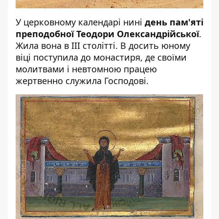
У церковному календарі нині
день пам'яті
преподобної Теодори Олександрійської
.
Жила вона в III столітті. В досить юному
віці поступила до монастиря, де своїми
молитвами і невтомною працею
жертвенно служила Господові.