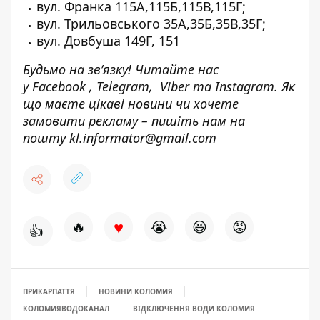
вул. Франка 115А,115Б,115В,115Г;
вул. Трильовського 35А,35Б,35В,35Г;
вул. Довбуша 149Г, 151
Будьмо на зв’язку! Читайте нас
у
Facebook
,
Telegram,
Viber
та
Instagram.
Як
що маєте цікаві новини чи хочете
замовити рекламу – пишіть нам на
пошту
kl.informator@gmail.com
♥
🔥
😭
😆
😡
👍
ПРИКАРПАТТЯ
НОВИНИ КОЛОМИЯ
КОЛОМИЯВОДОКАНАЛ
ВІДКЛЮЧЕННЯ ВОДИ КОЛОМИЯ