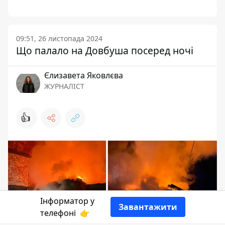
09:51, 26 листопада 2024
Що палало на Довбуша посеред ночі
Єлизавета Яковлєва
ЖУРНАЛІСТ
👍
Інформатор у
Завантажити
телефоні
👉