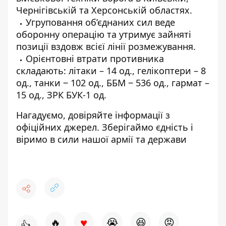
Чернігівській та Херсонській областях.
Угруповання об’єднаних сил веде
оборонну операцію та утримує зайняті
позиції вздовж всієї лінії розмежування.
Орієнтовні втрати противника
складають: літаки – 14 од., гелікоптери – 8
од., танки ‒ 102 од., ББМ ‒ 536 од., гармат –
15 од., ЗРК БУК-1 од.
Нагадуємо, довіряйте інформації з
офіційних джерел. Зберігаймо єдність і
віримо в сили нашої армії та держави
♥
🔥
😭
😆
😡
👍