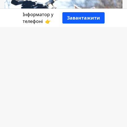
Інформатор у
Завантажити
телефоні
👉
Без паніки: у Коломийському районі
проводитимуть учбові стрільби, - голова
Коломийської РДА
Любомир Глушков
.
Пише
Інформатор.
Навчання відбудуться сьогодні, 26 лютого,
та триватимуть орієнтовно до 10:00.
"Сьогодні на аеродромі здійснять
перевірку працездатності зброї. Зроблять