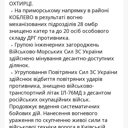
ОХТИРЦІ.
На приморському напрямку в районі
КОБЛЕВО в результаті вогню
механізованих підрозділів 28 омбр
знищено катер та до 20 осіб особового
складу ДРГ противника.
Групою інженерних загороджень
Військово-Морських Сил ЗС України
здійснено мінування десантно-доступних
ділянок.
Угруповання Повітряних Сил ЗС України
здійснює відбиття повітряних ударів
противника, знищено військово-
транспортний літак ІЛ-76МД з десантом
російських окупаційних військ.
Продовжує ведення систематичних
бойових дій. Нанесення вогневого
ураження по скупченню живої сили та
військової техніки ворога в Київській,