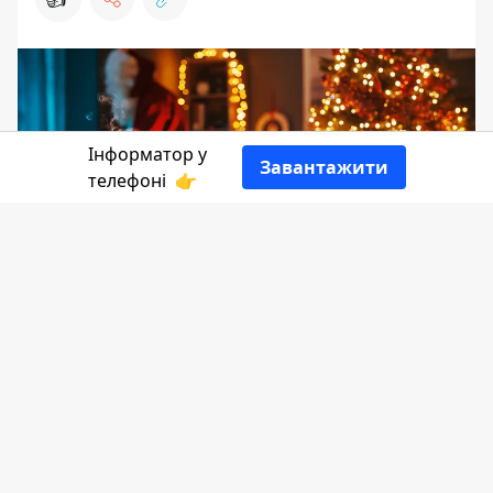
Інформатор у
Завантажити
телефоні
👉
Якщо ви власник бізнесу в Коломиї й не
полінувалися прикрасити вітрину до
свят, то маєте шанс отримати рекламу
на сайті
Інформатора
.
Для цього просто надішліть нам світлини
свого різдвяного декору із зазначенням