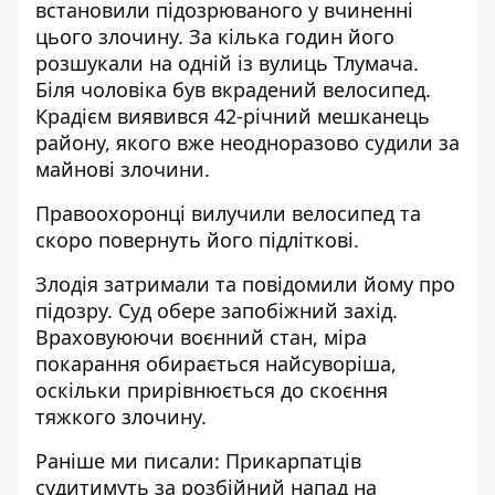
встановили підозрюваного у вчиненні
цього злочину. За кілька годин його
розшукали на одній із вулиць Тлумача.
Біля чоловіка був вкрадений велосипед.
Крадієм виявився 42-річний мешканець
району, якого вже неодноразово судили за
майнові злочини.
Правоохоронці вилучили велосипед та
скоро повернуть його підліткові.
Злодія затримали та повідомили йому про
підозру. Суд обере запобіжний захід.
Враховуюючи воєнний стан, міра
покарання обирається найсуворіша,
оскільки прирівнюється до скоєння
тяжкого злочину.
Раніше ми писали:
Прикарпатців
судитимуть за розбійний напад на