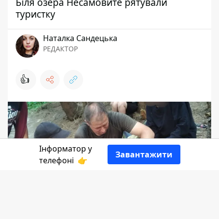
Біля озера Несамовите рятували
туристку
Наталка Сандецька
РЕДАКТОР
👍
Інформатор у
Завантажити
телефоні
👉