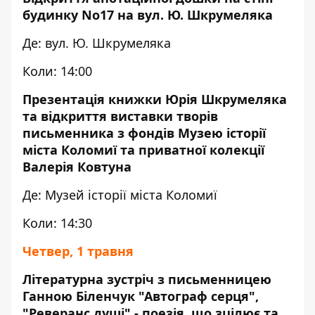
будинку No17 на вул. Ю. Шкрумеляка
Де: вул. Ю. Шкрумеляка
Коли: 14:00
Презентація книжки Юрія Шкрумеляка
та відкриття виставки творів
письменника з фондів Музею історії
міста Коломиї та приватної колекції
Валерія Ковтуна
Де: Музей історії міста Коломиї
Коли: 14:30
Четвер, 1 травня
Літературна зустріч з письменницею
Ганною Біленчук "Автограф серця",
"Реверанс душі" - поезія, що зцілює та