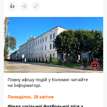
👍
Повну афішу подій у Коломиї читайте
на
Інформаторі
.
Понеділок, 28 квітня
Фінал шкільної футбольної ліги з