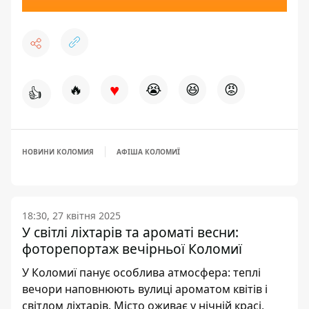
♥
🔥
😭
😆
😡
👍
НОВИНИ КОЛОМИЯ
АФІША КОЛОМИЇ
18:30, 27 квітня 2025
У світлі ліхтарів та ароматі весни:
фоторепортаж вечірньої Коломиї
У Коломиї панує особлива атмосфера: теплі
вечори наповнюють вулиці ароматом квітів і
світлом ліхтарів. Місто оживає у нічній красі,