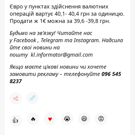
Євро у пунктах здійснення валютних
операцій вартує 40,1- 40,4 грн за одиницю.
Продати ж 1€ можна за 39,6 -39,8 грн.
Будьмо на зв’язку! Читайте нас
у
Facebook
,
Telegram
та
Instagram.
Надсила
йте свої новини н
а
пошту
kl.informator@gmail.com
Якщо маєте цікаві новини чи хочете
замовити рекламу – телефонуйте
096 545
8237
♥
🔥
😭
😆
😡
👍