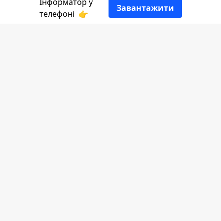
Інформатор у
Завантажити
телефоні
👉
13 жовтня 58-річний чоловік переходив
дорогу у невстановленому місці і
потрапив під колеса неуважного
молодого водія.
Повідомляє
Інформатор
за
даними
правоохоронців Прикарпаття.
ДТП трапилась 13 жовтня близько 7
години ранку.
Поліцейські попередньо встановили, що
26-річний водій, мешканець
Городенківської ТГ, керуючи автомобілем