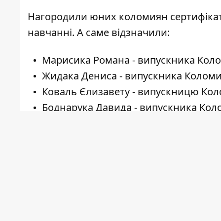
Нагородили юних коломиян сертифікато
навчанні. А саме відзначили:
Марисика Романа - випускника Коло
Жидака Дениса - випускника Коломи
Коваль Єлизавету - випускницю Коло
Боднарука Давида - випускника Коло
Федоришина Миколу - випускника Ко
Максимчука Івана - випускника Кол
Триф'янчина Антона - випускника К
Шимановського Владислава – випус
імені М. Грушевського";
Ласійчука Олексія – випускника Кол
Грушевського";