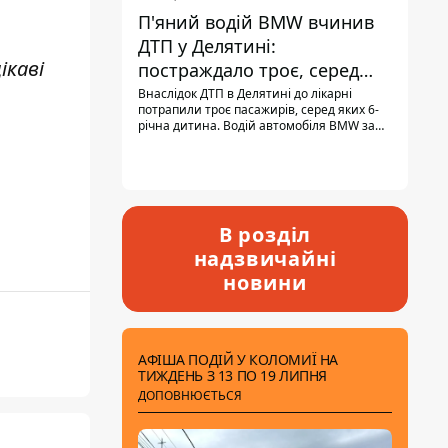
.
П'яний водій BMW вчинив
ДТП у Делятині:
ікаві
постраждало троє, серед
них - дитина
Внаслідок ДТП в Делятині до лікарні
потрапили троє пасажирів, серед яких 6-
річна дитина. Водій автомобіля BMW за
кермом був п'яним, кількість алкоголю в
крові майже у 13,5 раза перевищувала
допустиму норму.
В розділ
надзвичайні
новини
АФІША ПОДІЙ У КОЛОМИЇ НА
ТИЖДЕНЬ З 13 ПО 19 ЛИПНЯ
ДОПОВНЮЄТЬСЯ