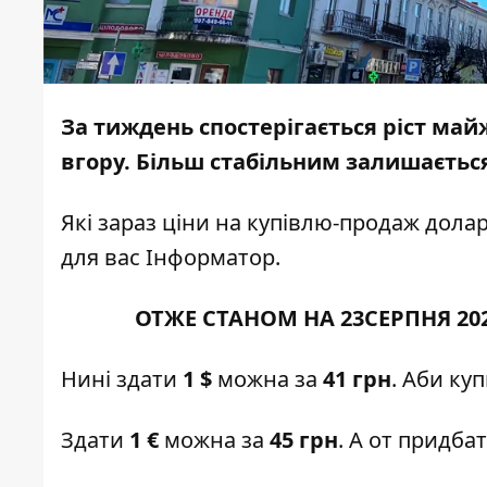
За тиждень спостерігається ріст майж
вгору. Більш стабільним залишається
Які зараз ціни на купівлю-продаж долар
для вас
Інформатор.
ОТЖЕ СТАНОМ НА 23СЕРПНЯ 20
Нині здати
1 $
можна за
41 грн
. Аби ку
Здати
1 €
можна за
45 грн
. А от придба