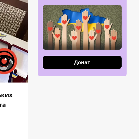
Донат
ьких
та