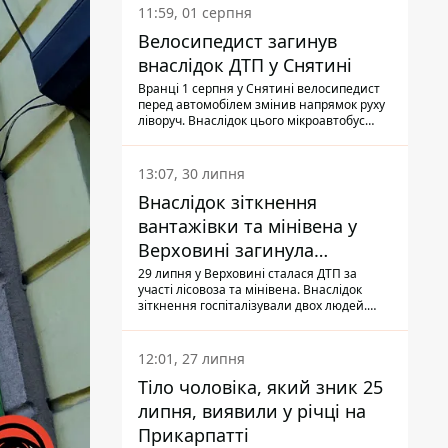
11:59, 01 серпня
Велосипедист загинув
внаслідок ДТП у Снятині
Вранці 1 серпня у Снятині велосипедист
перед автомобілем змінив напрямок руху
ліворуч. Внаслідок цього мікроавтобус
здійснив наїзд на керманича
двоколісного.
13:07, 30 липня
Внаслідок зіткнення
вантажівки та мінівена у
Верховині загинула
пасажирка, водійка - у
29 липня у Верховині сталася ДТП за
участі лісовоза та мінівена. Внаслідок
лікарні
зіткнення госпіталізували двох людей.
Попри зусилля медиків, 79-річна
пасажирка легковика померла у лікарні.
Також травми отримала водійка
12:01, 27 липня
автомобіля.
Тіло чоловіка, який зник 25
липня, виявили у річці на
Прикарпатті