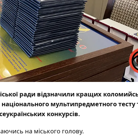
ї міської ради відзначили кращих коломийс
чі національного мультипредметного тесту 
еукраїнських конкурсів.
лаючись на
міського голову
.