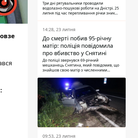
Три дні рятувальники проводили
водолазно-пошукові роботи на Дністрі. 25
липня під час перепливання річки зник
чоловік 2002 року народження. У
понеділок, 27 липня, надзвичайники
виявили тіло.
14:28, 23 липня
повзе
До смерті побив 95-річну
матір: поліція повідомила
про вбивство у Снятині
До поліції звернувся 69-річний
ався
мешканець Снятина, який повідомив, що
знайшов свою матір з численними
тілесними ушкодженнями. Та, як
з'ясували правоохоронці, ці травми жінці
наніс її син.
:
.
09:53, 23 липня