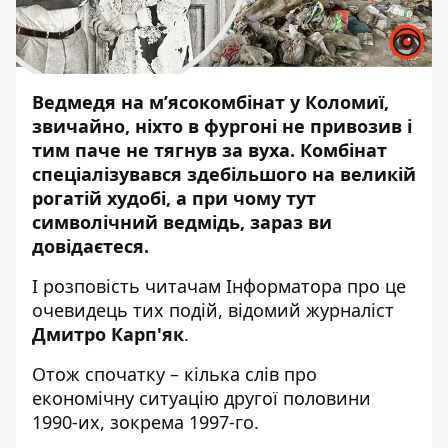
Ведмедя на м’ясокомбінат у Коломиї,
звичайно, ніхто в фургоні не привозив і
тим паче не тягнув за вуха. Комбінат
спеціалізувався здебільшого на великій
рогатій худобі, а при чому тут
символічний ведмідь, зараз ви
довідаєтеся.
І розповість читачам
Інформатора
про це
очевидець тих подій, відомий журналіст
Дмитро Карп'як
.
Отож спочатку – кілька слів про
економічну ситуацію другої половини
1990-их, зокрема 1997-го.