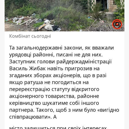
Комбінат сьогодні
Та загальнодержавні закони, як вважали
урядовці районні, писані не для них.
Заступник голови райдержадміністрації
Василь Жибак навіть пригрозив на
згаданих зборах акціонерів, що в разі
якщо ратуша не погодиться на
перереєстрацію статуту відкритого
акціонерного товариства, районне
керівництво шукатиме собі іншого
партнера. Такого, щоб з ним було «вигідно
співпрацювати». А
місто залишиться при своїх інтересах…