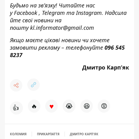
Будьмо на зв’язку! Читайте нас
у
Facebook
,
Telegram
та
Instagram.
Надсила
йте свої новини н
а
пошту
kl.informator@gmail.com
Якщо маєте цікаві новини чи хочете
замовити рекламу – телефонуйте
096 545
8237
Дмитро Карп’як
♥
🔥
😭
😆
😡
👍
КОЛОМИЯ
ПРИКАРПАТТЯ
ДМИТРО КАРП'ЯК