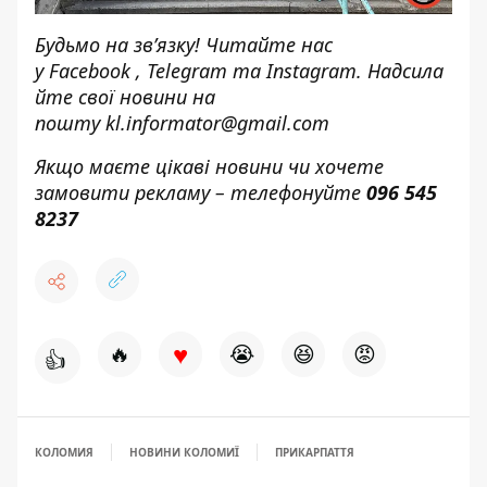
Будьмо на зв’язку! Читайте нас
у
Facebook
,
Telegram
та
Instagram.
Надсила
йте свої новини н
а
пошту
kl.informator@gmail.com
Якщо маєте цікаві новини чи хочете
замовити рекламу – телефонуйте
096 545
8237
♥
🔥
😭
😆
😡
👍
КОЛОМИЯ
НОВИНИ КОЛОМИЇ
ПРИКАРПАТТЯ