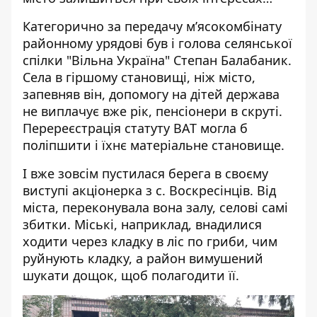
Категорично за передачу м’ясокомбінату
районному урядові був і голова селянської
спілки "Вільна Україна" Степан Балабаник.
Села в гіршому становищі, ніж місто,
запевняв він, допомогу на дітей держава
не виплачує вже рік, пенсіонери в скруті.
Перереєстрація статуту ВАТ могла б
поліпшити і їхнє матеріальне становище.
І вже зовсім пустилася берега в своєму
виступі акціонерка з с. Воскресінців. Від
міста, переконувала вона залу, селові самі
збитки. Міські, наприклад, внадилися
ходити через кладку в ліс по гриби, чим
руйнують кладку, а район вимушений
шукати дощок, щоб полагодити її.