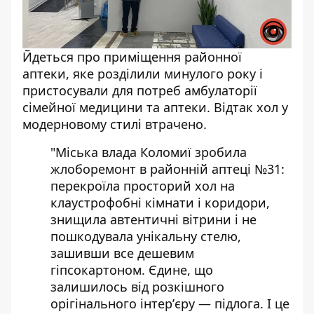
Йдеться про приміщення районної
аптеки, яке розділили минулого року і
пристосували для потреб амбулаторії
сімейної медицини та аптеки. Відтак хол у
модерновому стилі втрачено.
"Міська влада Коломиї зробила
жлоборемонт в районній аптеці №31:
перекроїла просторий хол на
клаустрофобні кімнати і коридори,
знищила автентичні вітрини і не
пошкодувала унікальну стелю,
зашивши все дешевим
гіпсокартоном. Єдине, що
залишилось від розкішного
орігінального інтерʼєру — підлога. І це