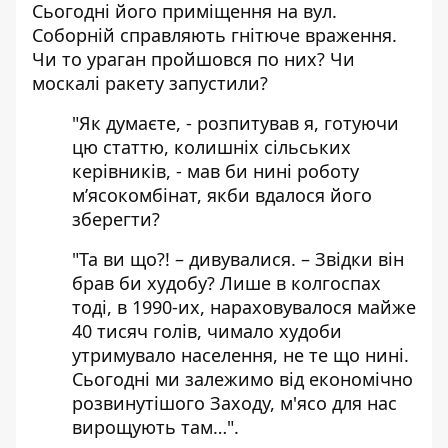
Сьогодні його приміщення на вул.
Соборній справляють гнітюче враження.
Чи то ураган пройшовся по них? Чи
москалі ракету запустили?
"Як думаєте, - розпитував я, готуючи
цю статтю, колишніх сільських
керівників, - мав би нині роботу
м’ясокомбінат, якби вдалося його
зберегти?
"Та ви що?! – дивувалися. – Звідки він
брав би худобу? Лише в колгоспах
тоді, в 1990-их, нараховувалося майже
40 тисяч голів, чимало худоби
утримувало населення, не те що нині.
Сьогодні ми залежимо від економічно
розвинутішого Заходу, м'ясо для нас
вирощують там…".