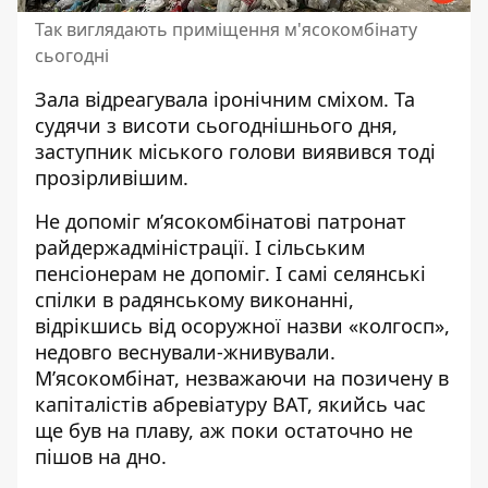
Так виглядають приміщення м'ясокомбінату
сьогодні
Зала відреагувала іронічним сміхом. Та
судячи з висоти сьогоднішнього дня,
заступник міського голови виявився тоді
прозірливішим.
Не допоміг м’ясокомбінатові патронат
райдержадміністрації. І сільським
пенсіонерам не допоміг. І самі селянські
спілки в радянському виконанні,
відрікшись від осоружної назви «колгосп»,
недовго веснували-жнивували.
М’ясокомбінат, незважаючи на позичену в
капіталістів абревіатуру ВАТ, якийсь час
ще був на плаву, аж поки остаточно не
пішов на дно.