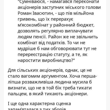
"Сумніваюся, - намагався переконати
акціонерів заступник міського голови
Роман Івасютин, - що пів мільйона
гривень, що їх перерахує
м’ясокомбінат у районний бюджет,
дозволять регулярно виплачувати
людям пенсії. Район же не звільнить
комбінат від податків. То чи не
мудріше б нам обговорювати тут не
перереєстрацію статуту, а те, як
наростити виробництво?"
Для сільських акціонерів, однак, це не
стало вагомим аргументом. Хоча перша-
ліпша розважливіша людина мусила б
визнати, що не в той бік треба тикати
пальцем, в який тикають акціонери.
І ще одна характерна сценка
запам’яталася з тих зборів.