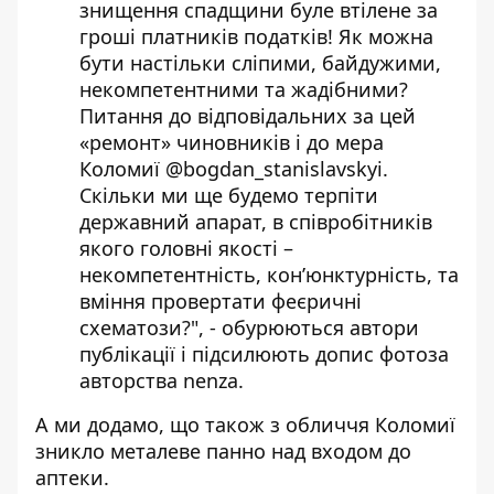
знищення спадщини буле втілене за
гроші платників податків! Як можна
бути настільки сліпими, байдужими,
некомпетентними та жадібними?
Питання до відповідальних за цей
«ремонт» чиновників і до мера
Коломиї @bogdan_stanislavskyi.
Скільки ми ще будемо терпіти
державний апарат, в співробітників
якого головні якості –
некомпетентність, конʼюнктурність, та
вміння провертати феєричні
схематози?", -
обурюються
автори
публікації і підсилюють допис фотоза
авторства
nenza.
А ми додамо, що також з обличчя Коломиї
зникло металеве панно над входом до
аптеки.