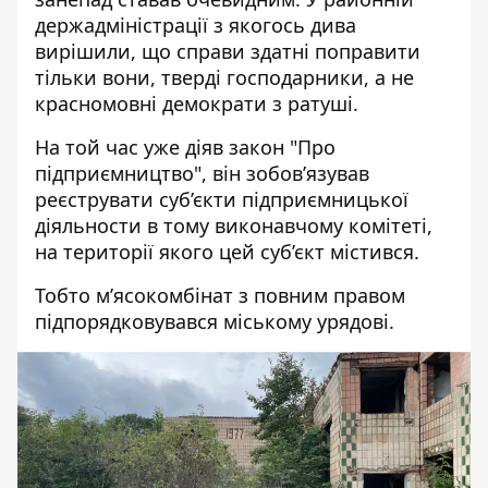
держадміністрації з якогось дива
вирішили, що справи здатні поправити
тільки вони, тверді господарники, а не
красномовні демократи з ратуші.
На той час уже діяв закон "Про
підприємництво", він зобов’язував
реєструвати суб’єкти підприємницької
діяльности в тому виконавчому комітеті,
на території якого цей суб’єкт містився.
Тобто м’ясокомбінат з повним правом
підпорядковувався міському урядові.