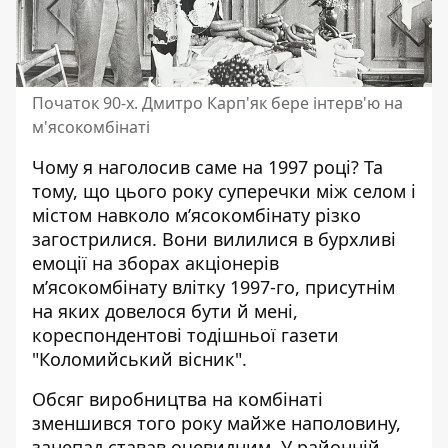
Початок 90-х. Дмитро Карп'як бере інтерв'ю на
м'ясокомбінаті
Чому я наголосив саме на 1997 році? Та
тому, що цього року суперечки між селом і
містом навколо м’ясокомбінату різко
загострилися. Вони вилилися в бурхливі
емоції на зборах акціонерів
м’ясокомбінату влітку 1997-го, присутнім
на яких довелося бути й мені,
кореспондентові тодішньої газети
"Коломийський вісник".
Обсяг виробництва на комбінаті
зменшився того року майже наполовину,
занепад ставав очевидним. У районній