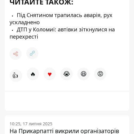
ЧИТАЙТЕ ТАКОЖ:
Під Снятином трапилась аварія, рух
ускладнено
ДТП у Коломиї: автівки зіткнулися на
перехресті
♥
🔥
😭
😆
😡
👍
10:25, 17 липня 2025
На Прикарпатті викрили організаторів