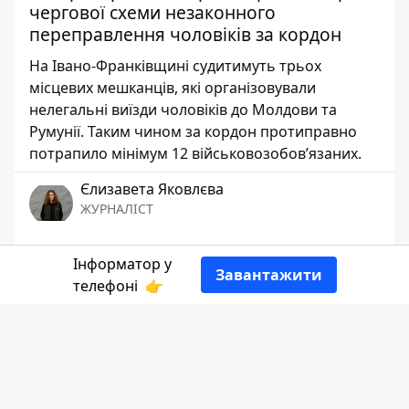
чергової схеми незаконного
переправлення чоловіків за кордон
На Івано-Франківщині судитимуть трьох
місцевих мешканців, які організовували
нелегальні виїзди чоловіків до Молдови та
Румунії. Таким чином за кордон протиправно
потрапило мінімум 12 військовозобовʼязаних.
Єлизавета Яковлєва
ЖУРНАЛІСТ
👍
Інформатор у
Завантажити
телефоні
👉
Розповідає
Інформатор Коломия
,