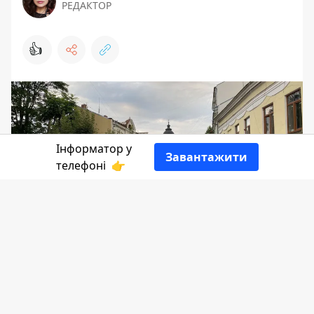
РЕДАКТОР
👍
Інформатор у
Завантажити
телефоні
👉
Зовсім не плавний перехід з футболок
до курток стався у перші ж дні вересня.
А попереду ще пів місяця дощів і навіть