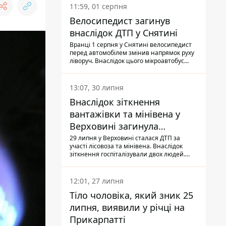
11:59, 01 серпня
Велосипедист загинув
внаслідок ДТП у Снятині
Вранці 1 серпня у Снятині велосипедист
перед автомобілем змінив напрямок руху
ліворуч. Внаслідок цього мікроавтобус
здійснив наїзд на керманича
двоколісного.
13:07, 30 липня
Внаслідок зіткнення
вантажівки та мінівена у
Верховині загинула
пасажирка, водійка - у
29 липня у Верховині сталася ДТП за
участі лісовоза та мінівена. Внаслідок
лікарні
зіткнення госпіталізували двох людей.
Попри зусилля медиків, 79-річна
пасажирка легковика померла у лікарні.
Також травми отримала водійка
12:01, 27 липня
автомобіля.
Тіло чоловіка, який зник 25
липня, виявили у річці на
Прикарпатті