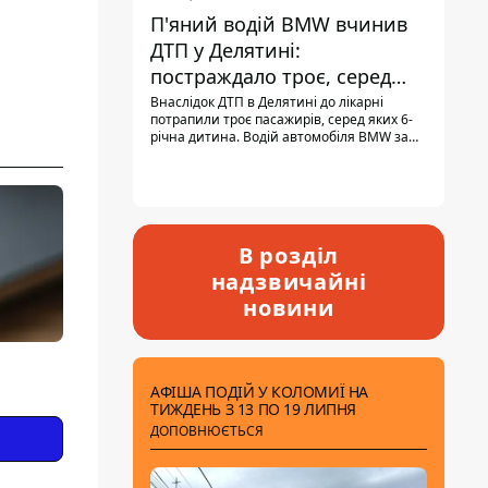
П'яний водій BMW вчинив
ДТП у Делятині:
постраждало троє, серед
них - дитина
Внаслідок ДТП в Делятині до лікарні
потрапили троє пасажирів, серед яких 6-
річна дитина. Водій автомобіля BMW за
кермом був п'яним, кількість алкоголю в
крові майже у 13,5 раза перевищувала
допустиму норму.
В розділ
надзвичайні
новини
АФІША ПОДІЙ У КОЛОМИЇ НА
ТИЖДЕНЬ З 13 ПО 19 ЛИПНЯ
ДОПОВНЮЄТЬСЯ