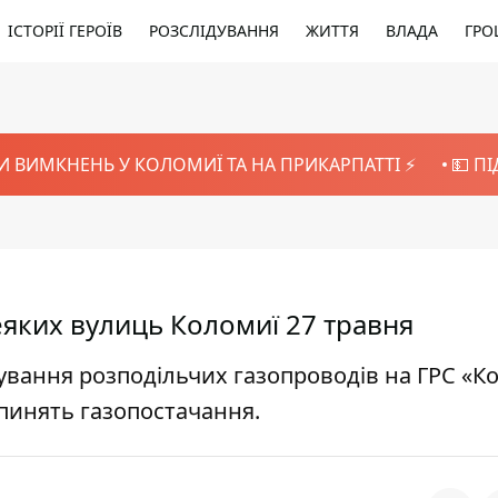
ІСТОРІЇ ГЕРОЇВ
РОЗСЛІДУВАННЯ
ЖИТТЯ
ВЛАДА
ГРО
И ВИМКНЕНЬ У КОЛОМИЇ ТА НА ПРИКАРПАТТІ ⚡️
💵 П
еяких вулиць Коломиї 27 травня
бування розподільчих газопроводів на ГРС «
упинять газопостачання.