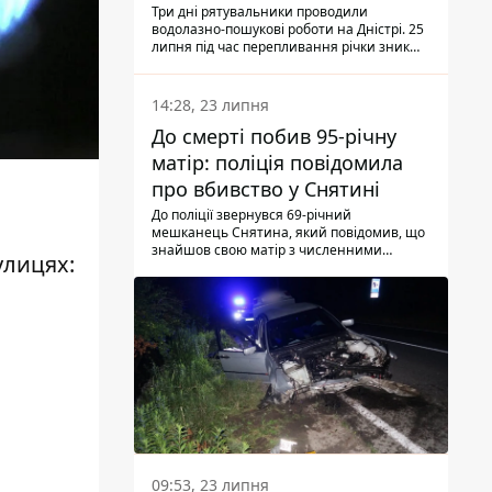
Три дні рятувальники проводили
водолазно-пошукові роботи на Дністрі. 25
липня під час перепливання річки зник
чоловік 2002 року народження. У
понеділок, 27 липня, надзвичайники
виявили тіло.
14:28, 23 липня
До смерті побив 95-річну
матір: поліція повідомила
про вбивство у Снятині
До поліції звернувся 69-річний
мешканець Снятина, який повідомив, що
знайшов свою матір з численними
улицях:
тілесними ушкодженнями. Та, як
з'ясували правоохоронці, ці травми жінці
наніс її син.
09:53, 23 липня