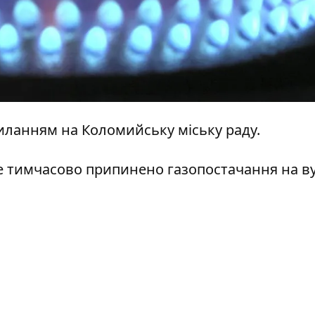
иланням на
Коломийську міську раду.
буде тимчасово припинено газопостачання на в