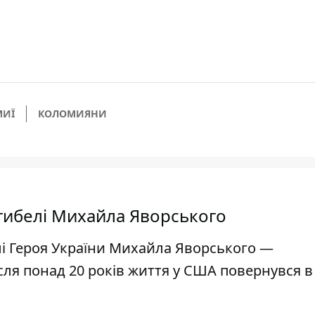
МИЇ
КОЛОМИЯНИ
агибелі Михайла Яворського
лі Героя України Михайла Яворського —
сля понад 20 років життя у США повернувся в