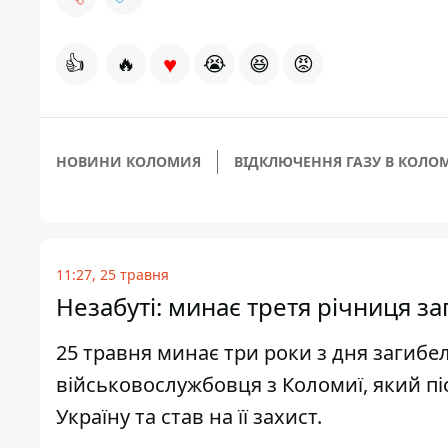
♥
👍
🔥
😭
😆
😡
НОВИНИ КОЛОМИЯ
ВІДКЛЮЧЕННЯ ГАЗУ В КОЛО
11:27, 25 травня
Незабуті: минає третя річниця з
25 травня минає три роки з дня загибе
військовослужбовця з Коломиї, який пі
Україну та став на її захист.