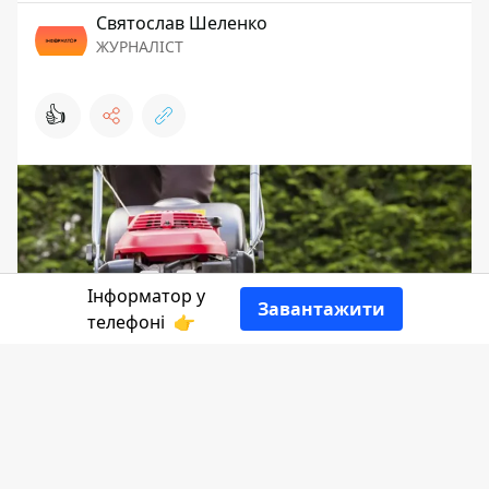
Святослав Шеленко
ЖУРНАЛІСТ
👍
Інформатор у
Завантажити
телефоні
👉
Коли травень раптом перетворює
присадибну ділянку на міні-джунглі,