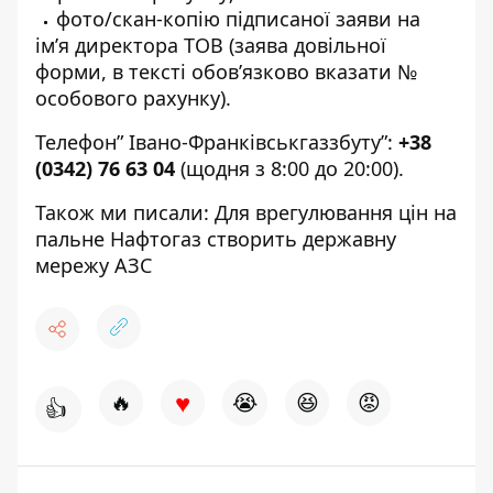
фото/скан-копію підписаної заяви на
ім’я директора ТОВ (заява довільної
форми, в тексті обов’язково вказати №
особового рахунку).
Телефон” Івано-Франківськгаззбуту”:
+38
(0342) 76 63 04
(щодня з 8:00 до 20:00).
Також ми писали:
Для врегулювання цін на
пальне Нафтогаз створить державну
мережу АЗС
♥
🔥
😭
😆
😡
👍