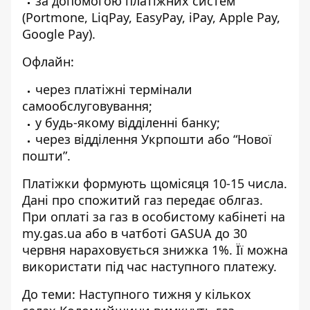
за допомогою платіжних систем
(Portmone, LiqPay, EasyPay, iPay, Apple Pay,
Google Pay).
Офлайн:
через платіжні термінали
самообслуговування;
у будь-якому відділенні банку;
через відділення Укрпошти або “Нової
пошти”.
Платіжки формують щомісяця 10-15 числа.
Дані про спожитий газ передає облгаз.
При оплаті за газ в особистому кабінеті на
my.gas.ua або в чатботі GASUA до 30
червня нараховується знижка 1%. Її можна
використати під час наступного платежу.
До теми:
Наступного тижня у кількох