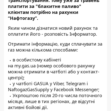
транспортування. Тому уже за травень
платити за "блакитне паливо"
клієнтам потрібно на рахунки
“Нафтогазу”.
Яким чином дізнатися новий рахунок та
оплатити його - розповість
Інформатор
.
Отримати інформацію, куди сплачувати за
газ можна кількома способами:
в особистому кабінеті
на
my.gas.ua
(номер особового рахунку
можна отримати в чатботі або у контакт-
центрі);
у чатботі GASUA у
Viber
,
Telegram
і
NaftogazGasSupply у
Facebook Messenger
;
Укрпоштою після 20-го числа поточного
місяця, лише в тих регіонах, де відсутні
активні бойові дії.