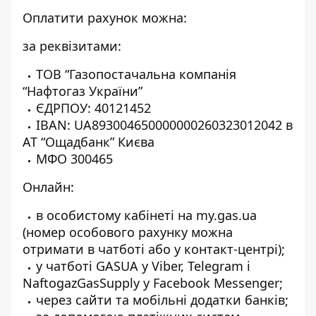
Оплатити рахунок можна:
за реквізитами:
ТОВ “Газопостачальна компанія
“Нафтогаз України”
ЄДРПОУ: 40121452
IBAN: UA893004650000000260323012042 в
АТ “Ощадбанк” Києва
МФО 300465
Онлайн:
в особистому кабінеті на my.gas.ua
(номер особового рахунку можна
отримати в чатботі або у контакт-центрі);
у чатботі GASUA у Viber, Telegram і
NaftogazGasSupply у Facebook Messenger;
через сайти та мобільні додатки банків;