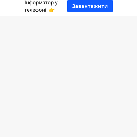
Інформатор у
Завантажити
телефоні
👉
Ця осінь вирішила нас добряче
здивувати: після посушливого літа
восени в карпатських лісах повизирали
із землі справжні гіганти. Нам
зустрічалися гриби, вагою 2 і навіть 2,5
кілограма. Але цей - перевершив
попередників.
Інформатор
вітає лісничого Володимира
Кувіка із вдалим тихим полюванням.
Насправді, знайти гігантського