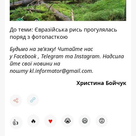
До теми:
Євразійська рись прогулялась
поряд з фотопасткою
Будьмо на зв’язку! Читайте нас
у
Facebook
,
Telegram
та
Instagram.
Надсила
йте свої новини на
пошту
kl.informator@gmail.com
.
Христина Бойчук
♥
🔥
😭
😆
😡
👍