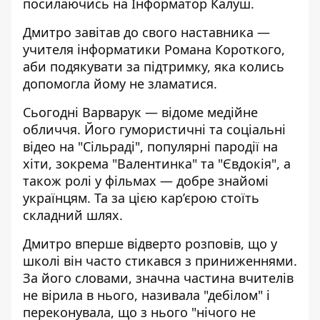
посилаючись на
Інформатор Калуш
.
Дмитро завітав до свого наставника —
учителя інформатики Романа Короткого,
аби подякувати за підтримку, яка колись
допомогла йому не зламатися.
Сьогодні Варварук — відоме медійне
обличчя. Його гумористичні та соціальні
відео на "Сільраді", популярні пародії на
хіти, зокрема "Валентинка" та "Євдокія", а
також ролі у фільмах — добре знайомі
українцям. Та за цією кар’єрою стоїть
складний шлях.
Дмитро вперше відверто розповів, що у
школі він часто стикався з приниженнями.
За його словами, значна частина вчителів
не вірила в нього, називала "дебілом" і
переконувала, що з нього "нічого не