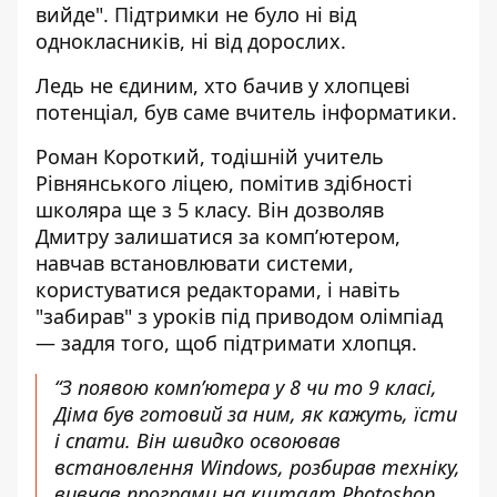
вийде". Підтримки не було ні від
однокласників, ні від дорослих.
Ледь не єдиним, хто бачив у хлопцеві
потенціал, був саме вчитель інформатики.
Роман Короткий, тодішній учитель
Рівнянського ліцею, помітив здібності
школяра ще з 5 класу. Він дозволяв
Дмитру залишатися за комп’ютером,
навчав встановлювати системи,
користуватися редакторами, і навіть
"забирав" з уроків під приводом олімпіад
— задля того, щоб підтримати хлопця.
“З появою комп’ютера у 8 чи то 9 класі,
Діма був готовий за ним, як кажуть, їсти
і спати. Він швидко освоював
встановлення Windows, розбирав техніку,
вивчав програми на кшталт Photoshop