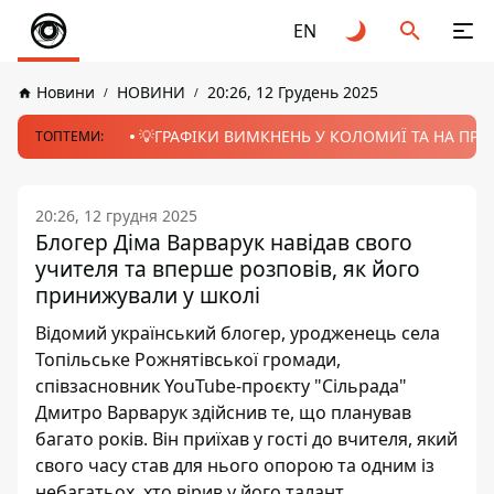
EN
Новини
НОВИНИ
20:26, 12 Грудень 2025
💡ГРАФІКИ ВИМКНЕНЬ У КОЛОМИЇ ТА НА ПРИК
ТОПТЕМИ:
20:26, 12 грудня 2025
Блогер Діма Варварук навідав свого
учителя та вперше розповів, як його
принижували у школі
Відомий український блогер, уродженець села
Топільське Рожнятівської громади,
співзасновник YouTube-проєкту "Сільрада"
Дмитро Варварук здійснив те, що планував
багато років. Він приїхав у гості до вчителя, який
свого часу став для нього опорою та одним із
небагатьох, хто вірив у його талант.