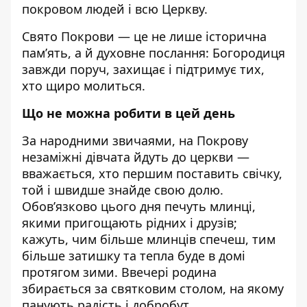
покровом людей і всю Церкву.
Свято Покрови — це не лише історична
пам’ять, а й духовне послання: Богородиця
завжди поруч, захищає і підтримує тих,
хто щиро молиться.
Що не можна робити в цей день
За народними звичаями, на Покрову
незаміжні дівчата йдуть до церкви —
вважається, хто першим поставить свічку,
той і швидше знайде свою долю.
Обов’язково цього дня печуть млинці,
якими пригощають рідних і друзів;
кажуть, чим більше млинців спечеш, тим
більше затишку та тепла буде в домі
протягом зими. Ввечері родина
збирається за святковим столом, на якому
панують радість і добробут.