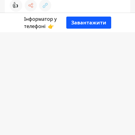
👍
Інформатор у
Завантажити
телефоні
👉
картинки до Дня захисників і захисниць України
Привітайте цього дня знайомих вам
воїнів-українців теплим словом і щирою
молитвою. А хто любить листівки, то
пропонуємо кілька варіантів привітальних