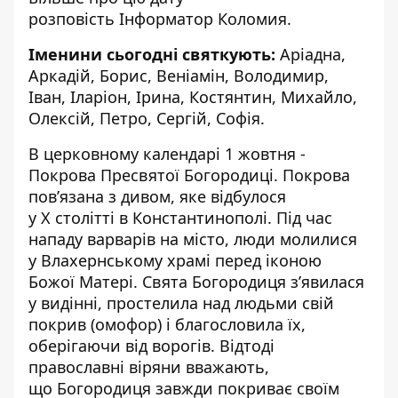
розповість
Інформатор Коломия
.
Іменини сьогодні святкують:
Аріадна,
Аркадій, Борис, Веніамін, Володимир,
Іван, Іларіон, Ірина, Костянтин, Михайло,
Олексій, Петро, Сергій, Софія.
В церковному календарі 1 жовтня -
Покрова Пресвятої Богородиці. Покрова
пов’язана з дивом, яке відбулося
у Х столітті в Константинополі. Під час
нападу варварів на місто, люди молилися
у Влахернському храмі перед іконою
Божої Матері. Свята Богородиця з’явилася
у видінні, простелила над людьми свій
покрив (омофор) і благословила їх,
оберігаючи від ворогів. Відтоді
православні віряни вважають,
що Богородиця завжди покриває своїм