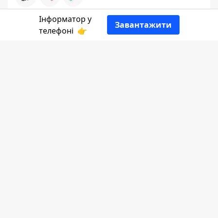
Інформатор у
Завантажити
телефоні
👉
Інформатор Коломия
ділиться переліком
подій на тиждень.
Понеділок, 22 грудня
Привітання з Різдвом Христовим
військових