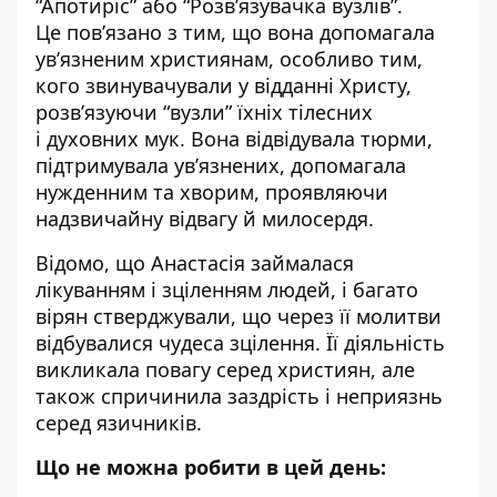
“Апотиріс” або “Розв’язувачка вузлів”.
Це пов’язано з тим, що вона допомагала
ув’язненим християнам, особливо тим,
кого звинувачували у відданні Христу,
розв’язуючи “вузли” їхніх тілесних
і духовних мук. Вона відвідувала тюрми,
підтримувала ув’язнених, допомагала
нужденним та хворим, проявляючи
надзвичайну відвагу й милосердя.
Відомо, що Анастасія займалася
лікуванням і зціленням людей, і багато
вірян стверджували, що через її молитви
відбувалися чудеса зцілення. Її діяльність
викликала повагу серед християн, але
також спричинила заздрість і неприязнь
серед язичників.
Що не можна робити в цей день: