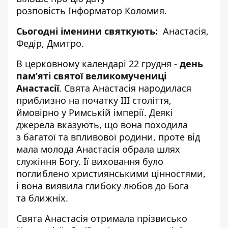
розповість
Інформатор Коломия
.
Сьогодні іменини святкують:
Анастасія,
Федір, Дмитро.
В церковному календарі 22 грудня -
день
пам’яті святої великомучениці
Анастасії
. Свята Анастасія народилася
приблизно на початку III століття,
ймовірно у Римській імперії. Деякі
джерела вказують, що вона походила
з багатої та впливової родини, проте від
мала молода Анастасія обрала шлях
служіння Богу. Її виховання було
поглиблено християнськими цінностями,
і вона виявила глибоку любов до Бога
та ближніх.
Свята Анастасія отримала прізвисько