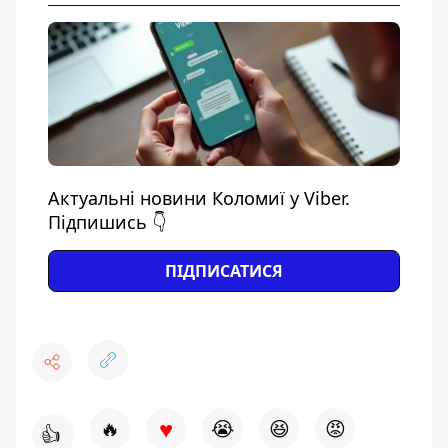
Актуальні новини Коломиї у Viber.
Підпишись 👇
ПІДПИСАТИСЯ
♥
🔥
😭
😆
😡
👍