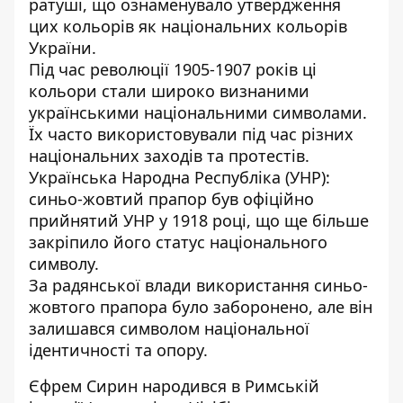
ратуші, що ознаменувало утвердження
цих кольорів як національних кольорів
України.
Під час революції 1905-1907 років ці
кольори стали широко визнаними
українськими національними символами.
Їх часто використовували під час різних
національних заходів та протестів.
Українська Народна Республіка (УНР):
синьо-жовтий прапор був офіційно
прийнятий УНР у 1918 році, що ще більше
закріпило його статус національного
символу.
За радянської влади використання синьо-
жовтого прапора було заборонено, але він
залишався символом національної
ідентичності та опору.
Єфрем Сирин народився в Римській