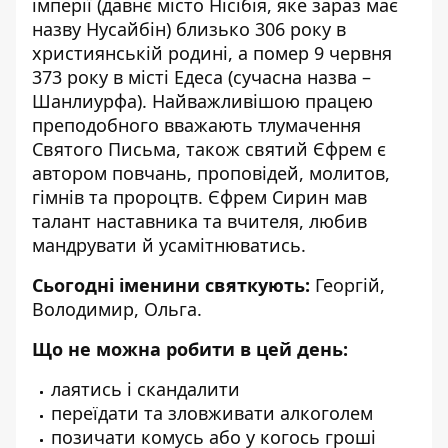
імперії (давнє місто Нісібія, яке зараз має
назву Нусайбін) близько 306 року в
християнській родині, а помер 9 червня
373 року в місті Едеса (сучасна назва –
Шанлиурфа). Найважливішою працею
преподобного вважають тлумачення
Святого Письма, також святий Єфрем є
автором повчань, проповідей, молитов,
гімнів та пророцтв. Єфрем Сирин мав
талант наставника та вчителя, любив
мандрувати й усамітнюватись.
Сьогодні іменини святкують:
Георгій,
Володимир, Ольга.
Що не можна робити в цей день:
лаятись і скандалити
переїдати та зловживати алкоголем
позичати комусь або у когось гроші