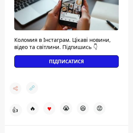
Коломия в Інстаграм. Цікаві новини,
відео та світлини. Підпишись 👇
ПІДПИСАТИСЯ
♥
🔥
😭
😆
😡
👍