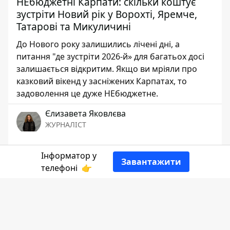
НЕбюджетні Карпати: скільки коштує
зустріти Новий рік у Ворохті, Яремче,
Татарові та Микуличині
До Нового року залишились лічені дні, а
питання "де зустріти 2026-й» для багатьох досі
залишається відкритим. Якщо ви мріяли про
казковий вікенд у засніжених Карпатах, то
задоволення це дуже НЕбюджетне.
Єлизавета Яковлєва
ЖУРНАЛІСТ
👍
Інформатор у
Завантажити
телефоні
👉
Інформатор Коломия
проаналізував
скільки ж коштує відпочинок у Карпатах у