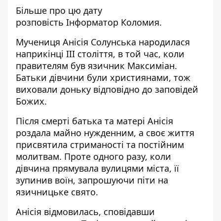
Більше про цю дату
розповість
Інформатор Коломия
.
Мучениця Анісія Солунська народилася
наприкінці III століття, в той час, коли
правителям був язичник Максиміан.
Батьки дівчини були християнами, тож
виховали доньку відповідно до заповідей
Божих.
Після смерті батька та матері Анісія
роздала майно нужденним, а своє життя
присвятила стриманості та постійним
молитвам. Проте одного разу, коли
дівчина прямувала вулицями міста, її
зупинив воїн, запрошуючи піти на
язичницьке свято.
Анісія відмовилась, сповідавши