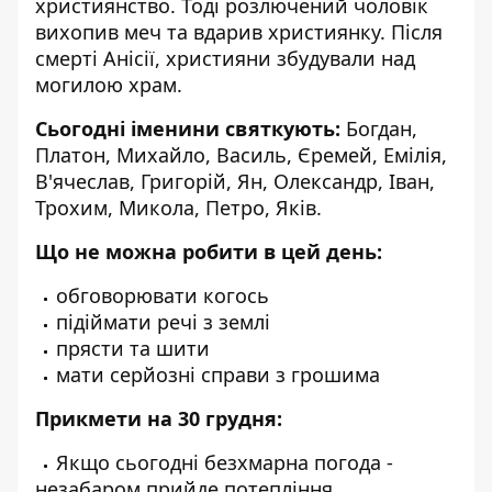
християнство. Тоді розлючений чоловік
вихопив меч та вдарив християнку. Після
смерті Анісії, християни збудували над
могилою храм.
Сьогодні іменини святкують:
Богдан,
Платон, Михайло, Василь, Єремей, Емілія,
В'ячеслав, Григорій, Ян, Олександр, Іван,
Трохим, Микола, Петро, Яків.
Що не можна робити в цей день:
обговорювати когось
підіймати речі з землі
прясти та шити
мати серйозні справи з грошима
Прикмети на 30 грудня:
Якщо сьогодні безхмарна погода -
незабаром прийде потепління