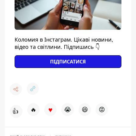
Коломия в Інстаграм. Цікаві новини,
відео та світлини. Підпишись 👇
ПІДПИСАТИСЯ
♥
🔥
😭
😆
😡
👍