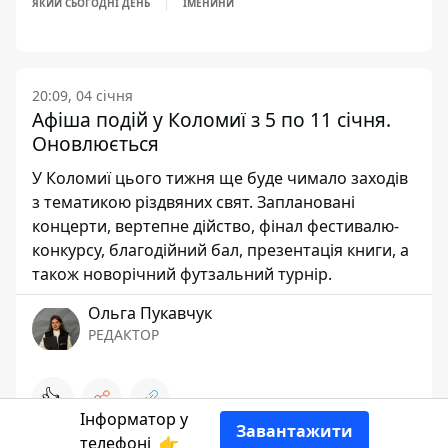
ЯКИЙ СЬОГОДНІ ДЕНЬ
ІМЕНИНИ
20:09, 04 січня
Афіша подій у Коломиї з 5 по 11 січня.
Оновлюється
У Коломиї цього тижня ще буде чимало заходів
з тематикою різдвяних свят. Заплановані
концерти, вертепне дійство, фінал фестивалю-
конкурсу, благодійний бал, презентація книги, а
також новорічний футзальний турнір.
Ольга Пукавчук
РЕДАКТОР
👍
Інформатор у
Завантажити
телефоні
👉