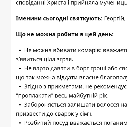
сповіданні Христа і прийняла мучениць
Іменини сьогодні святкуют
ь
:
Георгій,
Що не можна робити в цей день:
Не можна вбивати комарів:
вважаєть
з’явиться ціла зграя.
Не варто давати в борг гроші або сво
що так можна віддати власне благопол
Згідно з прикметами, не рекомендуєт
"проплакати" весь майбутній рік.
Забороняється залишати волосся на 
призвести до сварок у сім'ї.
Розбитий посуд вважається поганим