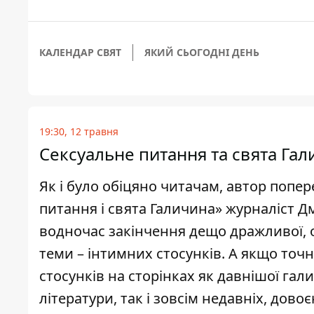
КАЛЕНДАР СВЯТ
ЯКИЙ СЬОГОДНІ ДЕНЬ
19:30, 12 травня
Сексуальне питання та свята Гал
Як і було обіцяно читачам, автор попер
питання і свята Галичина» журналіст Д
водночас закінчення дещо дражливої, од
теми – інтимних стосунків. А якщо точн
стосунків на cторінках як давнішої гал
літератури, так і зовсім недавніх, довоє