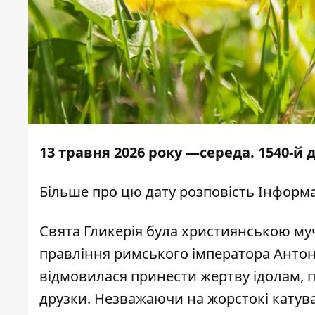
13 травня 2026 року —середа. 1540-й
Більше про цю дату розповість
Інформа
Свята Гликерія була християнською муче
правління римського імператора Антоні
відмовилася принести жертву ідолам, пі
друзки. Незважаючи на жорстокі катув