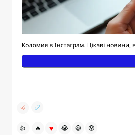
Коломия в Інстаграм. Цікаві новини, в
♥
👍
🔥
😭
😆
😡