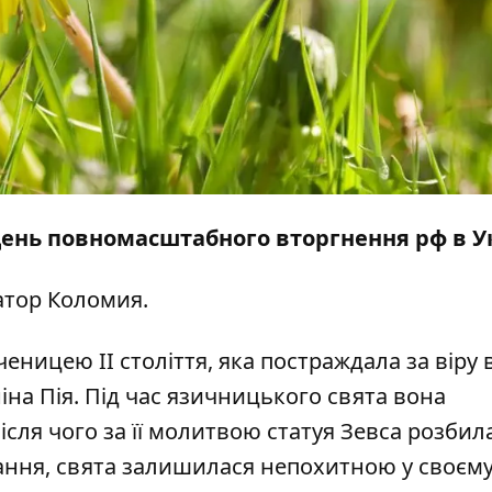
 день повномасштабного вторгнення рф в У
тор Коломия.
ницею II століття, яка постраждала за віру 
на Пія. Під час язичницького свята вона
сля чого за її молитвою статуя Зевса розбил
ання, свята залишилася непохитною у своєм