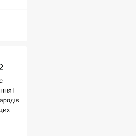
2
е
ння і
народів
 цих