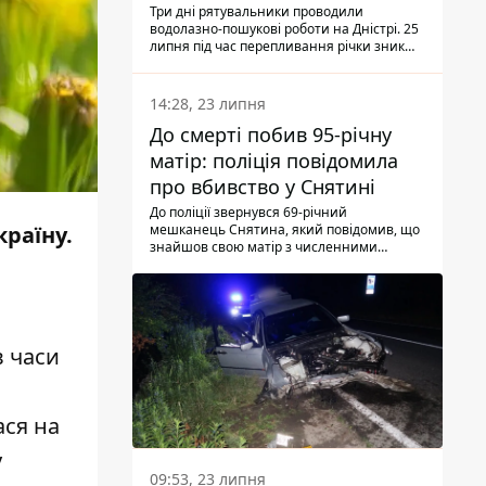
Три дні рятувальники проводили
водолазно-пошукові роботи на Дністрі. 25
липня під час перепливання річки зник
чоловік 2002 року народження. У
понеділок, 27 липня, надзвичайники
виявили тіло.
14:28, 23 липня
До смерті побив 95-річну
матір: поліція повідомила
про вбивство у Снятині
До поліції звернувся 69-річний
мешканець Снятина, який повідомив, що
країну.
знайшов свою матір з численними
тілесними ушкодженнями. Та, як
з'ясували правоохоронці, ці травми жінці
наніс її син.
в часи
ася на
у
09:53, 23 липня