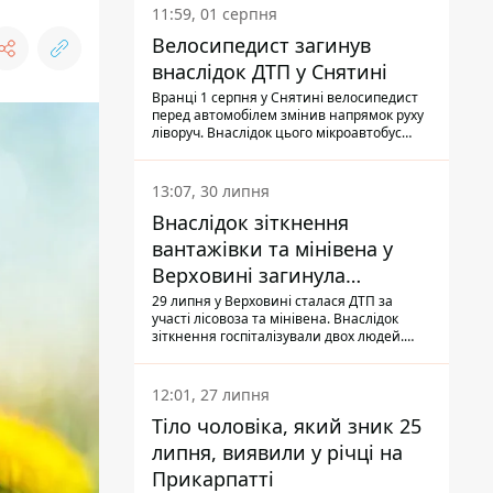
11:59, 01 серпня
Велосипедист загинув
внаслідок ДТП у Снятині
Вранці 1 серпня у Снятині велосипедист
перед автомобілем змінив напрямок руху
ліворуч. Внаслідок цього мікроавтобус
здійснив наїзд на керманича
двоколісного.
13:07, 30 липня
Внаслідок зіткнення
вантажівки та мінівена у
Верховині загинула
пасажирка, водійка - у
29 липня у Верховині сталася ДТП за
участі лісовоза та мінівена. Внаслідок
лікарні
зіткнення госпіталізували двох людей.
Попри зусилля медиків, 79-річна
пасажирка легковика померла у лікарні.
Також травми отримала водійка
12:01, 27 липня
автомобіля.
Тіло чоловіка, який зник 25
липня, виявили у річці на
Прикарпатті