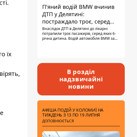
ті.
П'яний водій BMW вчинив
ДТП у Делятині:
постраждало троє, серед
них - дитина
Внаслідок ДТП в Делятині до лікарні
потрапили троє пасажирів, серед яких 6-
річна дитина. Водій автомобіля BMW за
кермом був п'яним, кількість алкоголю в
крові майже у 13,5 раза перевищувала
о їх
допустиму норму.
В розділ
вірять,
надзвичайні
новини
АФІША ПОДІЙ У КОЛОМИЇ НА
же
ТИЖДЕНЬ З 13 ПО 19 ЛИПНЯ
ДОПОВНЮЄТЬСЯ