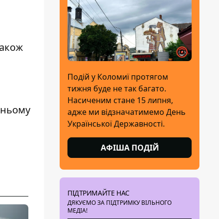
також
Подій у Коломиї протягом
тижня буде не так багато.
Насиченим стане 15 липня,
жньому
адже ми відзначатимемо День
Української Державності.
АФІША ПОДІЙ
ПІДТРИМАЙТЕ НАС
ДЯКУЄМО ЗА ПІДТРИМКУ ВІЛЬНОГО
МЕДІА!