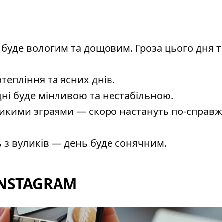
о буде вологим та дощовим. Гроза цього дня 
тепління та ясних днів.
ні буде мінливою та нестабільною.
еликими зграями — скоро настануть по-справ
 з вуликів — день буде сонячним.
INSTAGRAM