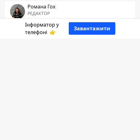
Романа Гох
РЕДАКТОР
Інформатор у
Завантажити
👍
телефоні
👉
Інформатор Коломия
ділиться добіркою
привітальних картинок.