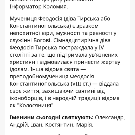
Інформатор Коломия.
Мучениця Феодосія
(діва
Тирська
або
Константинопольська
) є зразком
непохитної віри, мужності та ревності у
служінні Богові. Сімнадцятирічна діва
Феодосія Тирська постраждала у IV
столітті за те, що підтримала ув'язнених
християн і відмовилася принести жертву
ідолам. Інша відома свята —
преподобномучениця Феодосія
Константинопольська (VIII ст.) — віддала
своє життя, захищаючи святині від
іконоборців, і в народній традиції відома
як "
Колосяниця"
.
Іменини сьогодні святкують:
Олександр,
Андрій, Іван, Костянтин, Марія
.