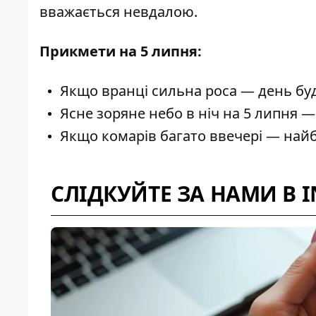
вважається невдалою.
Прикмети на 5 липня:
Якщо вранці сильна роса — день буд
Ясне зоряне небо в ніч на 5 липня — 
Якщо комарів багато ввечері — найб
СЛІДКУЙТЕ ЗА НАМИ В 