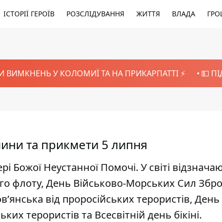
ІСТОРІЇ ГЕРОЇВ
РОЗСЛІДУВАННЯ
ЖИТТЯ
ВЛАДА
ГРО
И ВИМКНЕНЬ У КОЛОМИЇ ТА НА ПРИКАРПАТТІ ⚡️
💵 П
енини та прикмети 5 липня
і Божої Неустанної Помочі. У світі відзнача
ого флоту, День Військово-Морських Сил Збр
в’янська від проросійських терористів, День
ких терористів та Всесвітній день бікіні.