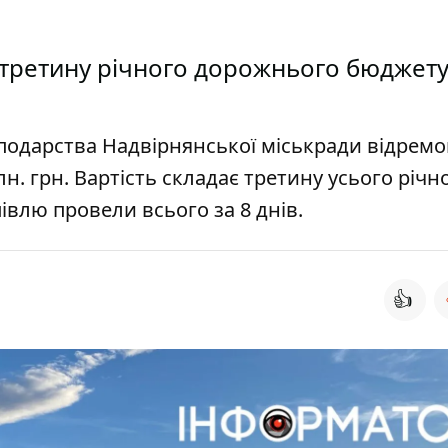
и" третину річного дорожнього бюджету
одарства Надвірнянської міськради відремо
. грн. Вартість складає третину усього річн
півлю провели всього за 8 днів.
👍