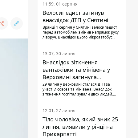
11:59, 01 серпня
Велосипедист загинув
внаслідок ДТП у Снятині
Вранці 1 серпня у Снятині велосипедист
перед автомобілем змінив напрямок руху
ліворуч. Внаслідок цього мікроавтобус
здійснив наїзд на керманича
двоколісного.
13:07, 30 липня
Внаслідок зіткнення
вантажівки та мінівена у
Верховині загинула
пасажирка, водійка - у
29 липня у Верховині сталася ДТП за
участі лісовоза та мінівена. Внаслідок
лікарні
зіткнення госпіталізували двох людей.
Попри зусилля медиків, 79-річна
пасажирка легковика померла у лікарні.
Також травми отримала водійка
12:01, 27 липня
автомобіля.
Тіло чоловіка, який зник 25
липня, виявили у річці на
Прикарпатті