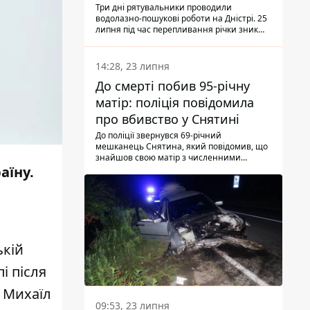
Три дні рятувальники проводили
водолазно-пошукові роботи на Дністрі. 25
липня під час перепливання річки зник
чоловік 2002 року народження. У
понеділок, 27 липня, надзвичайники
виявили тіло.
14:28, 23 липня
До смерті побив 95-річну
матір: поліція повідомила
про вбивство у Снятині
До поліції звернувся 69-річний
мешканець Снятина, який повідомив, що
знайшов свою матір з численними
тілесними ушкодженнями. Та, як
аїну.
з'ясували правоохоронці, ці травми жінці
наніс її син.
ькій
і після
и Михаїл
09:53, 23 липня