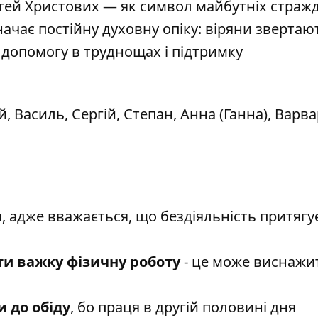
астей Христових — як символ майбутніх страж
начає постійну духовну опіку: віряни звертаю
 допомогу в труднощах і підтримку
, Василь, Сергій, Степан, Анна (Ганна), Варва
и
, адже вважається, що бездіяльність притягу
и важку фізичну роботу
- це може виснажи
 до обіду
, бо праця в другій половині дня