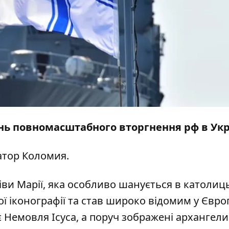
день повномасштабного вторгнення рф в Укр
тор Коломия.
іви Марії, яка особливо шанується в католиц
ої іконографії та став широко відомим у Європ
є Немовля Ісуса, а поруч зображені архангел