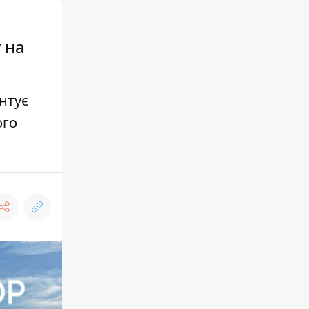
 на
нтує
ого