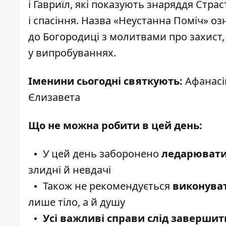
і Гавриїл, які показують знаряддя Стр
і спасіння. Назва «Неустанна Поміч» оз
до Богородиці з молитвами про захист,
у випробуваннях.
Іменини сьогодні святкують:
Афанасій
Єлизавета
Що не можна робити в цей день:
У цей день заборонено
ледарюват
злидні й невдачі
Також не рекомендується
виконуват
лише тіло, а й душу
Усі важливі справи слід завершити