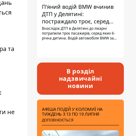
дань
П'яний водій BMW вчинив
ться
ДТП у Делятині:
постраждало троє, серед
них - дитина
Внаслідок ДТП в Делятині до лікарні
потрапили троє пасажирів, серед яких 6-
річна дитина. Водій автомобіля BMW за
кермом був п'яним, кількість алкоголю в
ра та
крові майже у 13,5 раза перевищувала
допустиму норму.
В розділ
надзвичайні
новини
є
АФІША ПОДІЙ У КОЛОМИЇ НА
ти не
ТИЖДЕНЬ З 13 ПО 19 ЛИПНЯ
ДОПОВНЮЄТЬСЯ