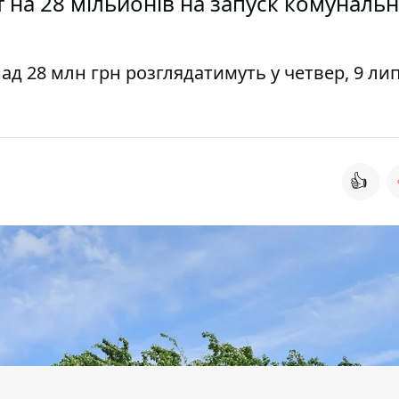
 на 28 мільйонів на запуск комуналь
д 28 млн грн розглядатимуть у четвер, 9 лип
👍