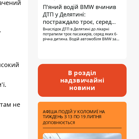
рачений
П'яний водій BMW вчинив
ДТП у Делятині:
постраждало троє, серед
них - дитина
.
Внаслідок ДТП в Делятині до лікарні
потрапили троє пасажирів, серед яких 6-
річна дитина. Водій автомобіля BMW за
кермом був п'яним, кількість алкоголю в
крові майже у 13,5 раза перевищувала
допустиму норму.
исокий
В розділ
надзвичайні
ї.
новини
атам не
АФІША ПОДІЙ У КОЛОМИЇ НА
ТИЖДЕНЬ З 13 ПО 19 ЛИПНЯ
ДОПОВНЮЄТЬСЯ