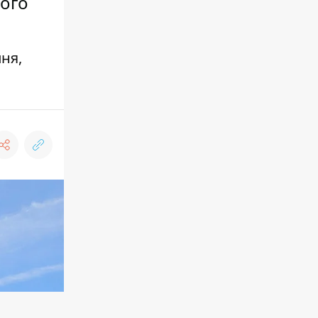
ного
ня,