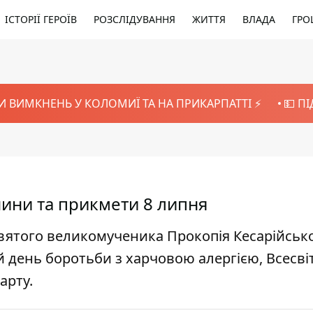
ІСТОРІЇ ГЕРОЇВ
РОЗСЛІДУВАННЯ
ЖИТТЯ
ВЛАДА
ГРО
И ВИМКНЕНЬ У КОЛОМИЇ ТА НА ПРИКАРПАТТІ ⚡️
💵 П
енини та прикмети 8 липня
вятого великомученика Прокопія Кесарійсько
й день боротьби з харчовою алергією, Всесві
арту.