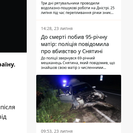
Три дні рятувальники проводили
водолазно-пошукові роботи на Дністрі. 25
липня під час перепливання річки зник
чоловік 2002 року народження. У
понеділок, 27 липня, надзвичайники
виявили тіло.
14:28, 23 липня
До смерті побив 95-річну
матір: поліція повідомила
про вбивство у Снятині
До поліції звернувся 69-річний
мешканець Снятина, який повідомив, що
аїну.
знайшов свою матір з численними
тілесними ушкодженнями. Та, як
з'ясували правоохоронці, ці травми жінці
наніс її син.
після
від
09:53, 23 липня