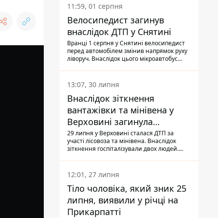
11:59, 01 серпня
Велосипедист загинув
внаслідок ДТП у Снятині
Вранці 1 серпня у Снятині велосипедист
перед автомобілем змінив напрямок руху
ліворуч. Внаслідок цього мікроавтобус
здійснив наїзд на керманича
двоколісного.
13:07, 30 липня
Внаслідок зіткнення
вантажівки та мінівена у
Верховині загинула
пасажирка, водійка - у
29 липня у Верховині сталася ДТП за
участі лісовоза та мінівена. Внаслідок
лікарні
зіткнення госпіталізували двох людей.
Попри зусилля медиків, 79-річна
пасажирка легковика померла у лікарні.
Також травми отримала водійка
12:01, 27 липня
автомобіля.
Тіло чоловіка, який зник 25
липня, виявили у річці на
Прикарпатті