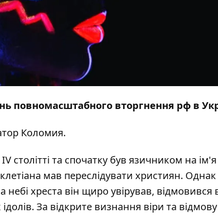
день повномасштабного вторгнення рф в Укр
тор Коломия.
V столітті та спочатку був язичником на ім'я
оклетіана мав переслідувати християн. Однак 
 небі хреста він щиро увірував, відмовився 
ідолів. За відкрите визнання віри та відмову