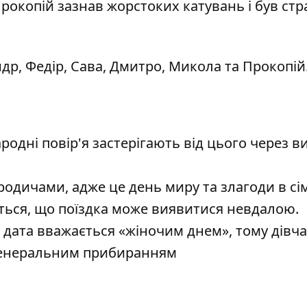
окопій зазнав жорстоких катувань і був ст
др, Федір, Сава, Дмитро, Микола та Прокопій
родні повір'я застерігають від цього через в
одичами, адже це день миру та злагоди в сім'
ься, що поїздка може виявитися невдалою.
 дата вважається «жіночим днем», тому дівч
генеральним прибиранням