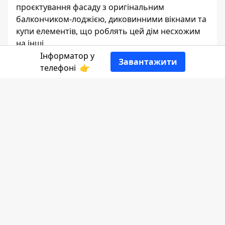
проєктування фасаду з оригінальним
балкончиком-лоджією, диковинними вікнами та
купи елементів, що роблять цей дім несхожим
на інші.
Інформатор у
Завантажити
Наталка Сандецька
телефоні
👉
РЕДАКТОР
👍
Нещодавно
Інформатор Коломиї
звертав
увагу на загрозу знищення архітектурних
елементів цієї кам'яниці: сім'я місцевих
бізнесменів розпочала реконструкцію
приміщення на першому поверсі.