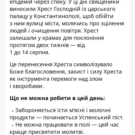
епідемій через спеку. У ці дні священики
виносили Хрест Господній із царського
палацу у Константинополі, щоб обійти
з ним вулиці міста, молячись про зцілення
людей і очищення повітря. Хрест
залишали у храмах для поклоніння
протягом двох тижнів — від
1 до 14 серпня.
Це перенесення Хреста символізувало
Боже благословення, захист і силу Хреста
як інструмента перемоги над злом
і хворобами.
Що не можна робити в цей день:
Забороняється їсти м’ясні і молочні
продукти — починається Успенський піст.
Не можна працювати в полі — цей час
краще присвятити молитві.