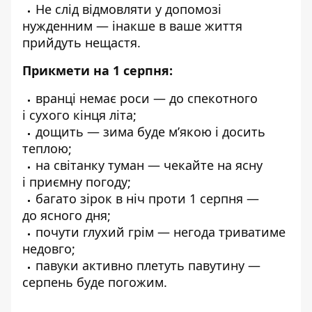
Не слід відмовляти у допомозі
нужденним — інакше в ваше життя
прийдуть нещастя.
Прикмети на 1 серпня:
вранці немає роси — до спекотного
і сухого кінця літа;
дощить — зима буде м’якою і досить
теплою;
на світанку туман — чекайте на ясну
і приємну погоду;
багато зірок в ніч проти 1 серпня —
до ясного дня;
почути глухий грім — негода триватиме
недовго;
павуки активно плетуть павутину —
серпень буде погожим.