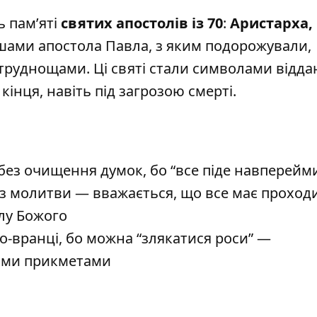
ь пам’яті
святих апостолів із 70
:
Аристарха, 
шами апостола Павла, з яким подорожували,
труднощами. Ці святі стали символами віддан
кінця, навіть під загрозою смерті.
без очищення думок, бо “все піде навперейм
ез молитви — вважається, що все має проход
олу Божого
о-вранці, бо можна “злякатися роси” —
ними прикметами