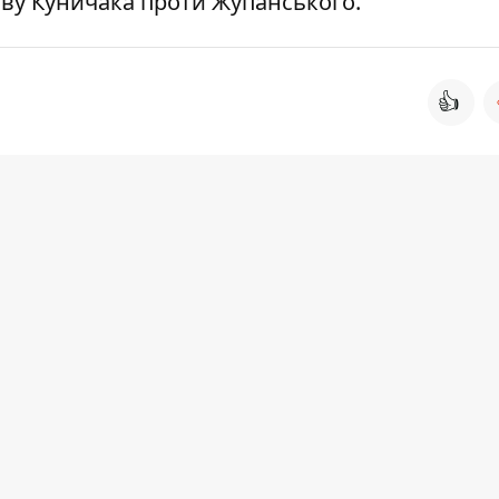
ву Куничака проти Жупанського.
👍
.
уд визнати недостовірним і таким, що поруш
та недоторканості ділової репутації допис,
льній сторінці у мережі "Facebook". А ще
допис та надати письмове спростування.