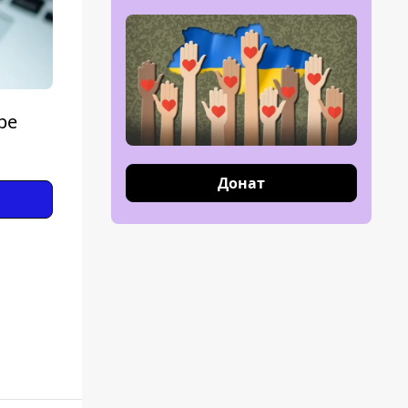
be
Донат