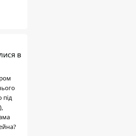
лися в
иром
нього
 під
,
сама
бейна?