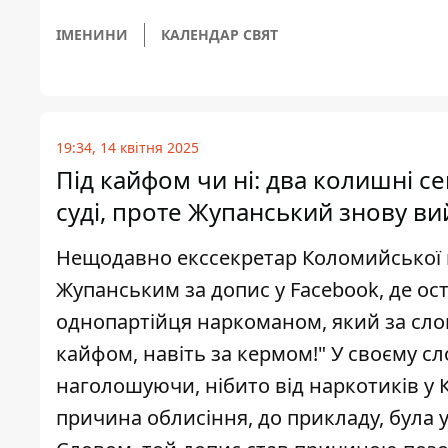
ІМЕНИНИ
КАЛЕНДАР СВЯТ
19:34, 14 квітня 2025
Під кайфом чи ні: два колишні с
суді, проте Жупанський знову ви
Нещодавно екссекретар Коломийської 
Жупанським за допис у Facebook, де ос
однопартійця наркоманом, який за сло
кайфом, навіть за кермом!" У своєму с
наголошуючи, нібито від наркотиків у 
причина облисіння, до прикладу, була 