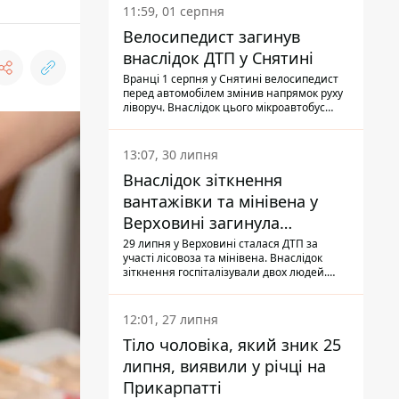
11:59, 01 серпня
Велосипедист загинув
внаслідок ДТП у Снятині
Вранці 1 серпня у Снятині велосипедист
перед автомобілем змінив напрямок руху
ліворуч. Внаслідок цього мікроавтобус
здійснив наїзд на керманича
двоколісного.
13:07, 30 липня
Внаслідок зіткнення
вантажівки та мінівена у
Верховині загинула
пасажирка, водійка - у
29 липня у Верховині сталася ДТП за
участі лісовоза та мінівена. Внаслідок
лікарні
зіткнення госпіталізували двох людей.
Попри зусилля медиків, 79-річна
пасажирка легковика померла у лікарні.
Також травми отримала водійка
12:01, 27 липня
автомобіля.
Тіло чоловіка, який зник 25
липня, виявили у річці на
Прикарпатті