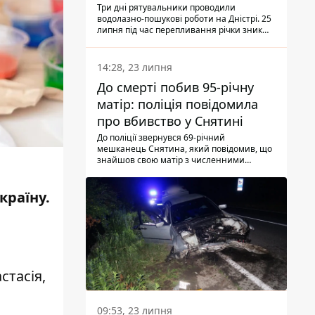
Три дні рятувальники проводили
водолазно-пошукові роботи на Дністрі. 25
липня під час перепливання річки зник
чоловік 2002 року народження. У
понеділок, 27 липня, надзвичайники
виявили тіло.
14:28, 23 липня
До смерті побив 95-річну
матір: поліція повідомила
про вбивство у Снятині
До поліції звернувся 69-річний
мешканець Снятина, який повідомив, що
знайшов свою матір з численними
тілесними ушкодженнями. Та, як
з'ясували правоохоронці, ці травми жінці
наніс її син.
країну.
стасія,
09:53, 23 липня