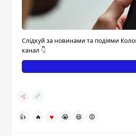
Слідкуй за новинами та подіями Коло
канал 👇
♥
👍
🔥
😭
😆
😡