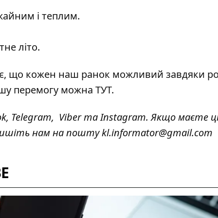
жайним і теплим.
тне літо.
ує, що кожен наш ранок можливий завдяки ро
нашу перемогу можна
ТУТ
.
ok
,
Telegram,
Viber
та
Instagram.
Якщо маєте ці
 пишіть нам на пошту
kl.informator@gmail.com
BE