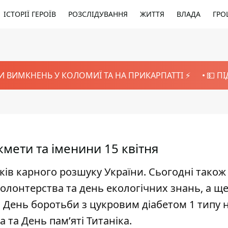
ІСТОРІЇ ГЕРОЇВ
РОЗСЛІДУВАННЯ
ЖИТТЯ
ВЛАДА
ГРО
И ВИМКНЕНЬ У КОЛОМИЇ ТА НА ПРИКАРПАТТІ ⚡️
💵 П
кмети та іменини 15 квітня
иків карного розшуку України. Сьогодні також
лонтерства та день екологічних знань, а щ
, День боротьби з цукровим діабетом 1 типу 
 та День пам’яті Титаніка.