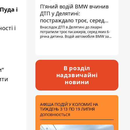
П'яний водій BMW вчинив
Пуда і
ДТП у Делятині:
постраждало троє, серед
них - дитина
ості і
Внаслідок ДТП в Делятині до лікарні
потрапили троє пасажирів, серед яких 6-
річна дитина. Водій автомобіля BMW за
кермом був п'яним, кількість алкоголю в
крові майже у 13,5 раза перевищувала
допустиму норму.
В розділ
и”
надзвичайні
ити
новини
АФІША ПОДІЙ У КОЛОМИЇ НА
ТИЖДЕНЬ З 13 ПО 19 ЛИПНЯ
ДОПОВНЮЄТЬСЯ