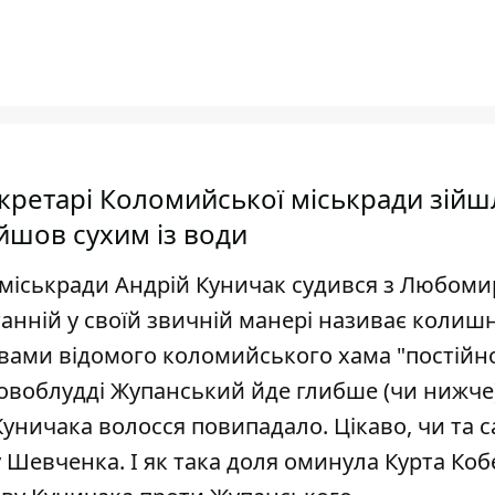
екретарі Коломийської міськради зійш
йшов сухим із води
міськради Андрій Куничак судився з Любом
танній у своїй звичній манері називає колиш
вами відомого коломийського хама "постійно
ловоблудді Жупанський йде глибше (чи нижче)
Куничака волосся повипадало. Цікаво, чи та 
у Шевченка. І як така доля оминула Курта Ко