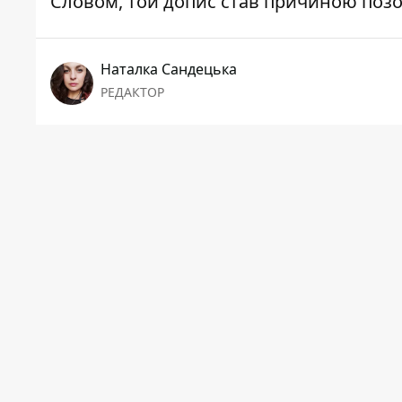
Словом, той допис став причиною позо
Наталка Сандецька
РЕДАКТОР
Чим завершився
суд
- знає
Інформатор
Відтак Андрій Куничак вимагав через с
права на повагу до його гідності, честі 
розповсюджений Жупанським на персона
- зобов'язати спростувати поширений 