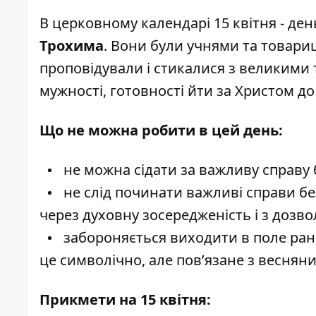
В церковному календарі 15 квітня - ден
Трохима
. Вони були учнями та товари
проповідували і стикалися з великими 
мужності, готовності йти за Христом до 
Що не можна робити в цей день:
не можна сідати за важливу справу 
не слід починати важливі справи б
через духовну зосередженість і з дозв
забороняється виходити в поле ран
це символічно, але пов’язане з весня
Прикмети на 15 квітня: