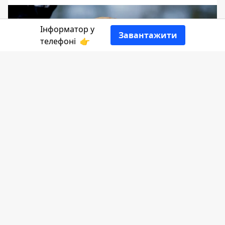
Інформатор у
Завантажити
телефоні
👉
Що вирішив суддя - розповість
Інформатор.
Прикрий випадок стався у Коломиї 29
червня. Пітбультер`єр вибіг з приватного
двору без намордника й атакував
сусідського котика, внаслідок чого той
загинув. Власниця кота подала до суду.