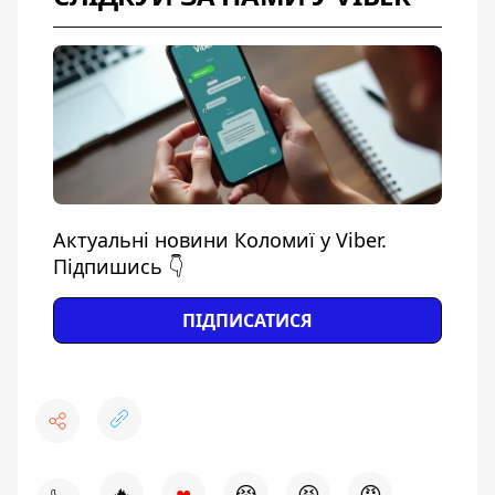
Актуальні новини Коломиї у Viber.
Підпишись 👇
ПІДПИСАТИСЯ
♥
🔥
😭
😆
😡