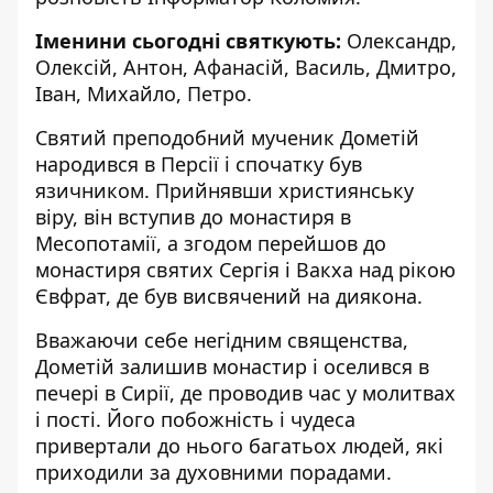
Іменини сьогодні святкують:
Олександр,
Олексій, Антон, Афанасій, Василь, Дмитро,
Іван, Михайло, Петро.
Святий преподобний мученик Дометій
народився в Персії і спочатку був
язичником. Прийнявши християнську
віру, він вступив до монастиря в
Месопотамії, а згодом перейшов до
монастиря святих Сергія і Вакха над рікою
Євфрат, де був висвячений на диякона.
Вважаючи себе негідним священства,
Дометій залишив монастир і оселився в
печері в Сирії, де проводив час у молитвах
і пості. Його побожність і чудеса
привертали до нього багатьох людей, які
приходили за духовними порадами.