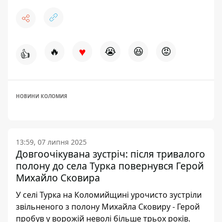
♥
🔥
😭
😆
😡
👍
НОВИНИ КОЛОМИЯ
13:59, 07 липня 2025
Довгоочікувана зустріч: після тривалого
полону до села Турка повернувся Герой
Михайло Сковира
У селі Турка на Коломийщині урочисто зустріли
звільненого з полону Михайла Сковиру - Герой
пробув у ворожій неволі більше трьох років.