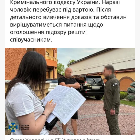
Кримінального кодексу України. Наразі
чоловік перебуває під вартою. Після
детального вивчення доказів та обставин
вирішуватиметься питання щодо
оголошення підозру решти
співучасникам.
Фото: Управління СБ України в Івано-