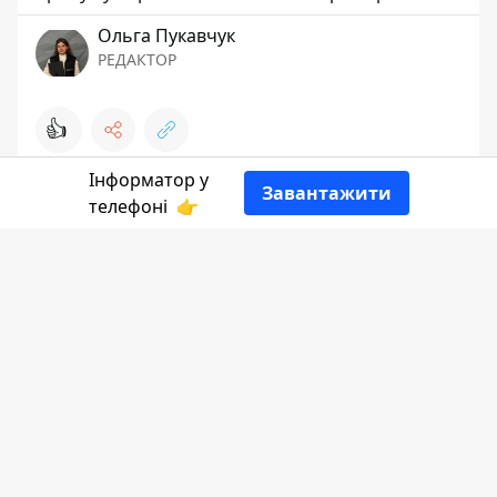
Ольга Пукавчук
РЕДАКТОР
👍
Інформатор у
Завантажити
телефоні
👉
Ділиться
Інформатор Коломия
,
посилаючись
на місцевий Будинок