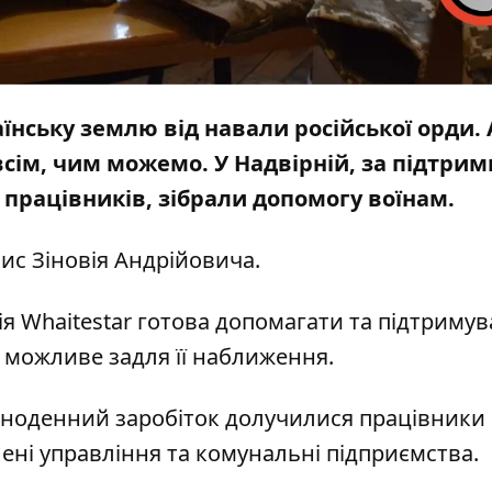
їнську землю від навали російської орди. 
всім, чим можемо. У Надвірній, за підтрим
 працівників, зібрали допомогу воїнам.
пис
Зіновія Андрійовича.
ція Whaitеstar готова допомагати та підтриму
е можливе задля її наближення.
дноденний заробіток долучилися працівники
лені управління та комунальні підприємства.