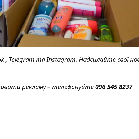
ok
,
Telegram
та
Instagram.
Надсилайте свої но
амовити рекламу – телефонуйте
096 545 8237