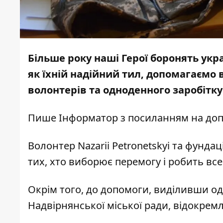
Більше року наші Герої боронять укра
як їхній надійний тил, допомагаємо 
волонтерів та одноденного заробітку
Пише
Інформатор
з посиланням на
до
Волонтер Nazarii Petronetskyi та фунда
тих, хто виборює перемогу і робить вс
Окрім того, до допомоги, виділивши о
Надвірнянської міської ради, відокрем