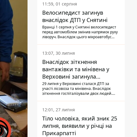
11:59, 01 серпня
Велосипедист загинув
внаслідок ДТП у Снятині
Вранці 1 серпня у Снятині велосипедист
перед автомобілем змінив напрямок руху
ліворуч. Внаслідок цього мікроавтобус
здійснив наїзд на керманича
двоколісного.
13:07, 30 липня
Внаслідок зіткнення
вантажівки та мінівена у
Верховині загинула
пасажирка, водійка - у
29 липня у Верховині сталася ДТП за
участі лісовоза та мінівена. Внаслідок
лікарні
зіткнення госпіталізували двох людей.
Попри зусилля медиків, 79-річна
пасажирка легковика померла у лікарні.
Також травми отримала водійка
12:01, 27 липня
автомобіля.
Тіло чоловіка, який зник 25
липня, виявили у річці на
Прикарпатті