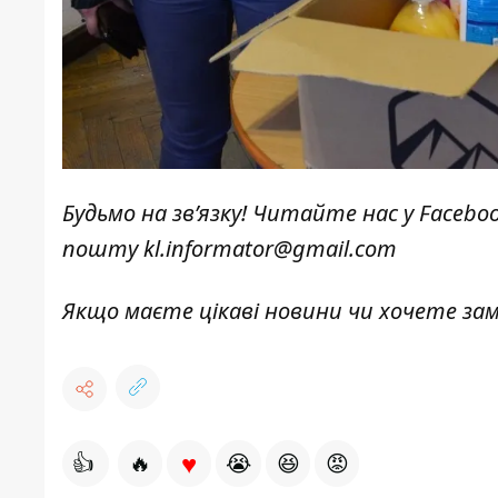
Будьмо на зв’язку! Читайте нас у
Facebo
пошту
kl.informator@gmail.com
Якщо маєте цікаві новини чи хочете з
♥
👍
🔥
😭
😆
😡