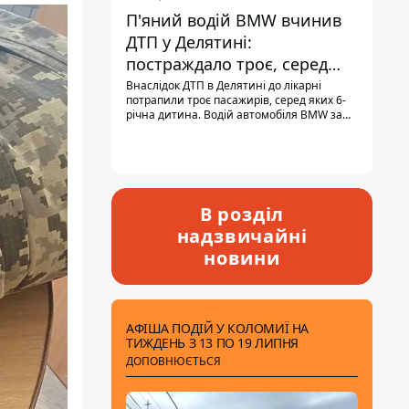
П'яний водій BMW вчинив
ДТП у Делятині:
постраждало троє, серед
них - дитина
Внаслідок ДТП в Делятині до лікарні
потрапили троє пасажирів, серед яких 6-
річна дитина. Водій автомобіля BMW за
кермом був п'яним, кількість алкоголю в
крові майже у 13,5 раза перевищувала
допустиму норму.
В розділ
надзвичайні
новини
АФІША ПОДІЙ У КОЛОМИЇ НА
ТИЖДЕНЬ З 13 ПО 19 ЛИПНЯ
ДОПОВНЮЄТЬСЯ