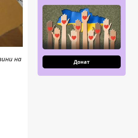
вини н
а
Донат