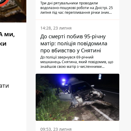
Три дні рятувальники проводили
водолазно-пошукові роботи на Дністрі. 25
липня під час перепливання річки зник
чоловік 2002 року народження. У
понеділок, 27 липня, надзвичайники
виявили тіло.
14:28, 23 липня
А ми,
До смерті побив 95-річну
ки
матір: поліція повідомила
про вбивство у Снятині
До поліції звернувся 69-річний
мешканець Снятина, який повідомив, що
знайшов свою матір з численними
тілесними ушкодженнями. Та, як
з'ясували правоохоронці, ці травми жінці
наніс її син.
вати
09:53, 23 липня