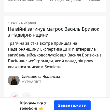
НОВИНИ КОЛОМИЙЩИНА
КАЛЕНДАР ГОРОДНИКА
УРОЖАЙ
13:48, 24 червня
На війні загинув матрос Василь Бризюк
з Надвірнянщини
Трагічна звістка вкотре прийшла на
Надвірнянщину. Експертиза ДНК підтвердила
загибель військовослужбовця Василя Бризюка з
Пасічнянської громади, який понад пів року
вважався зниклим безвісти.
Єлизавета Яковлєва
ЖУРНАЛІСТ
Інформатор у
Завантажити
телефоні
👉