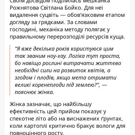
Своїм досвідом поділилась мешканка
Рожнятова Світлана Бойко. Для неї
видалення суцвіть — обов'язковим етапом
догляду за грядками. За словами
господині, механіка методу полягає у
правильному перерозподілі ресурсів куща.
"Я вже декілька років користуюся цим
так званим ноу-хау. Логіка тут проста,
бо навіщо рослині витрачати життєво
необхідні сили на розвиток квітів, а
згодом і плодів, якщо мета отримати
великі коренеплоди під землею?", —
пояснює жінка.
Жінка зазначає, що найбільшу
ефективність цей прийом показує у
спекотне літо або на виснажених ґрунтах,
коли картоплі критично бракує вологи для
повноцінного росту.