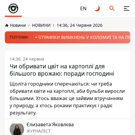
EN
Новини
НОВИНИ
14:36, 24 Червня 2026
💡ГРАФІКИ ВИМКНЕНЬ У КОЛОМИЇ ТА НА ПРИК
ТОПТЕМИ:
14:36, 24 червня
Чи обривати цвіт на картоплі для
більшого врожаю: поради господині
Щоліта городники сперечаються: чи треба
обривати квіти на картоплі, аби бульби виросли
більшими. Хтось вважає це зайвим втручанням
у природу, а хтось роками практикує і радіє
результату.
Єлизавета Яковлєва
ЖУРНАЛІСТ