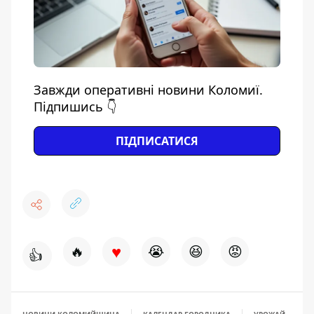
Завжди оперативні новини Коломиї.
Підпишись 👇
ПІДПИСАТИСЯ
♥
🔥
😭
😆
😡
👍