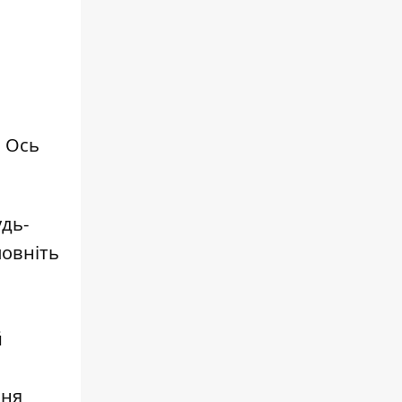
. Ось
удь-
повніть
й
ння