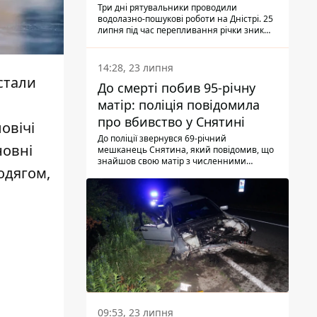
Три дні рятувальники проводили
водолазно-пошукові роботи на Дністрі. 25
липня під час перепливання річки зник
чоловік 2002 року народження. У
понеділок, 27 липня, надзвичайники
виявили тіло.
14:28, 23 липня
стали
До смерті побив 95-річну
матір: поліція повідомила
про вбивство у Снятині
овічі
До поліції звернувся 69-річний
новні
мешканець Снятина, який повідомив, що
знайшов свою матір з численними
одягом,
тілесними ушкодженнями. Та, як
з'ясували правоохоронці, ці травми жінці
наніс її син.
09:53, 23 липня