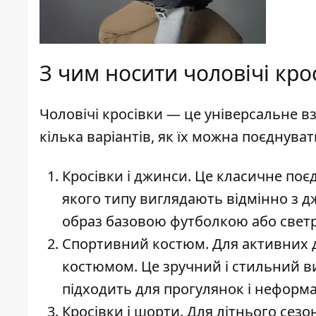
З чим носити чоловічі крос
Чоловічі кросівки — це універсальне взу
кілька варіантів, як їх можна поєднува
Кросівки і джинси. Це класичне поє
якого типу виглядають відмінно з дж
образ базовою футболкою або свет
Спортивний костюм. Для активних дн
костюмом. Це зручний і стильний ви
підходить для прогулянок і неформа
Кросівки і шорти. Для літнього сез