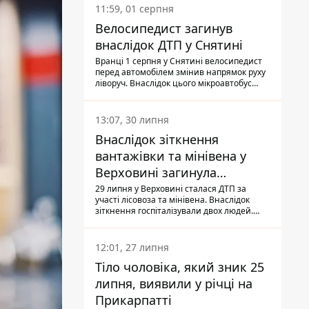
11:59, 01 серпня
Велосипедист загинув
внаслідок ДТП у Снятині
Вранці 1 серпня у Снятині велосипедист
перед автомобілем змінив напрямок руху
ліворуч. Внаслідок цього мікроавтобус
здійснив наїзд на керманича
двоколісного.
13:07, 30 липня
Внаслідок зіткнення
вантажівки та мінівена у
Верховині загинула
пасажирка, водійка - у
29 липня у Верховині сталася ДТП за
участі лісовоза та мінівена. Внаслідок
лікарні
зіткнення госпіталізували двох людей.
Попри зусилля медиків, 79-річна
пасажирка легковика померла у лікарні.
Також травми отримала водійка
12:01, 27 липня
автомобіля.
Тіло чоловіка, який зник 25
липня, виявили у річці на
Прикарпатті