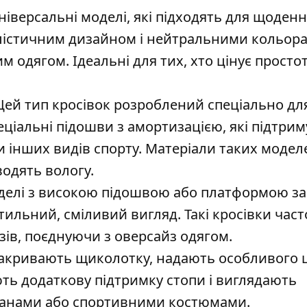
ніверсальні моделі, які підходять для щоден
алістичним дизайном і нейтральними кольор
м одягом. Ідеальні для тих, хто цінує простот
Цей тип кросівок розроблений спеціально дл
еціальні підошви з амортизацією, які підтри
 чи інших видів спорту. Матеріали таких модел
одять вологу.
оделі з високою підошвою або платформою за
тильний, сміливий вигляд. Такі кросівки част
ів, поєднуючи з оверсайз одягом.
о закривають щиколотку, надають особливого
ть додаткову підтримку стопи і виглядають
штанами або спортивними костюмами.