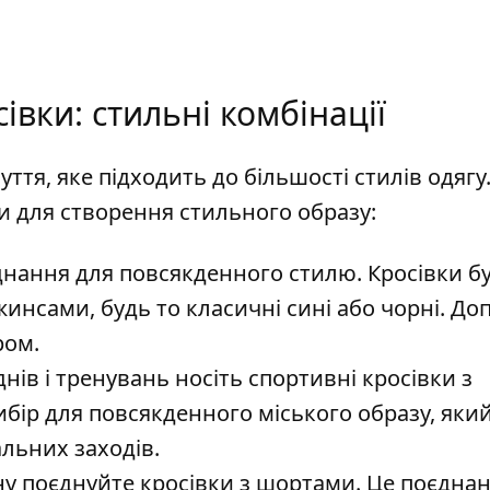
івки: стильні комбінації
ття, яке підходить до більшості стилів одягу
ти для створення стильного образу:
днання для повсякденного стилю. Кросівки б
инсами, будь то класичні сині або чорні. До
ром.
ів і тренувань носіть спортивні кросівки з
бір для повсякденного міського образу, яки
льних заходів.
ону поєднуйте кросівки з шортами. Це поєдна