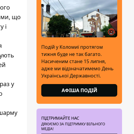
ного
ами, що
у і
я
Подій у Коломиї протягом
тижня буде не так багато.
мують
Насиченим стане 15 липня,
ей
адже ми відзначатимемо День
Української Державності.
раз у
АФІША ПОДІЙ
о
 шарму
ПІДТРИМАЙТЕ НАС
ДЯКУЄМО ЗА ПІДТРИМКУ ВІЛЬНОГО
МЕДІА!