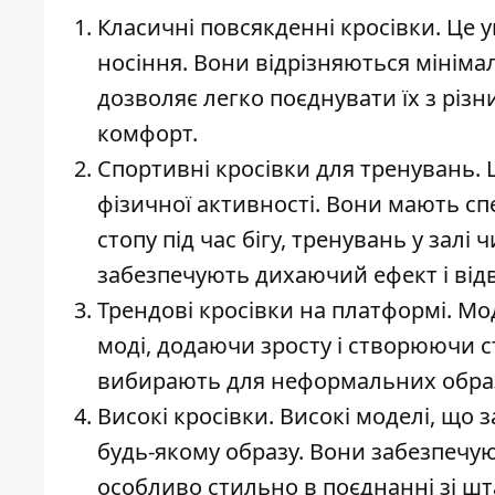
Класичні повсякденні кросівки. Це у
носіння. Вони відрізняються мінім
дозволяє легко поєднувати їх з різни
комфорт.
Спортивні кросівки для тренувань. 
фізичної активності. Вони мають сп
стопу під час бігу, тренувань у залі
забезпечують дихаючий ефект і відв
Трендові кросівки на платформі. М
моді, додаючи зросту і створюючи с
вибирають для неформальних образ
Високі кросівки. Високі моделі, щ
будь-якому образу. Вони забезпечую
особливо стильно в поєднанні зі 