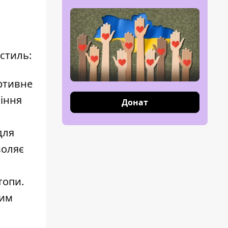
 стиль:
ортивне
сіння
Донат
для
воляє
топи.
ним