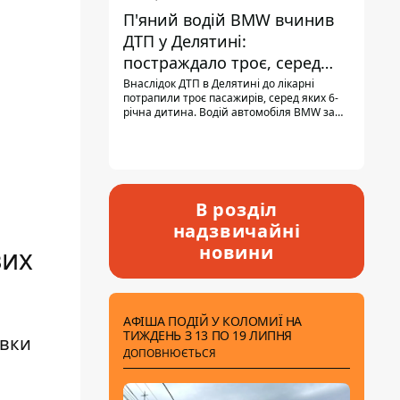
П'яний водій BMW вчинив
ДТП у Делятині:
постраждало троє, серед
них - дитина
Внаслідок ДТП в Делятині до лікарні
потрапили троє пасажирів, серед яких 6-
річна дитина. Водій автомобіля BMW за
кермом був п'яним, кількість алкоголю в
крові майже у 13,5 раза перевищувала
допустиму норму.
В розділ
надзвичайні
новини
вих
АФІША ПОДІЙ У КОЛОМИЇ НА
ТИЖДЕНЬ З 13 ПО 19 ЛИПНЯ
івки
ДОПОВНЮЄТЬСЯ