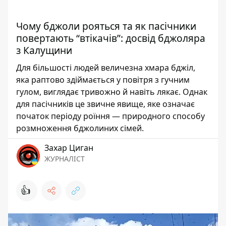
Чому бджоли рояться та як пасічники
повертають “втікачів”: досвід бджоляра
з Калущини
Для більшості людей величезна хмара бджіл,
яка раптово здіймається у повітря з гучним
гулом, виглядає тривожно й навіть лякає. Однак
для пасічників це звичне явище, яке означає
початок періоду роїння — природного способу
розмноження бджолиних сімей.
Захар Циган
ЖУРНАЛІСТ
👍