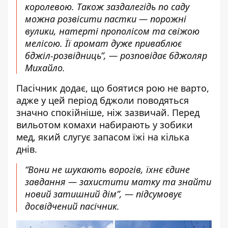
королевою. Також заздалегідь по саду
можна розвісити пастки — порожні
вулики, натерті прополісом та свіжою
мелісою. Її аромат дуже приваблює
бджіл-розвідниць”, — розповідає бджоляр
Михайло.
Пасічник додає, що боятися рою не варто,
адже у цей період бджоли поводяться
значно спокійніше, ніж зазвичай. Перед
вильотом комахи набирають у зобики
мед, який слугує запасом їжі на кілька
днів.
“Вони не шукають ворогів, їхнє єдине
завдання — захистити матку та знайти
новий затишний дім”, — підсумовує
досвідчений пасічник.