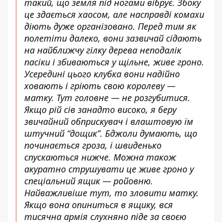
такий, що земля під ногами вібрує. Збоку
це здається хаосом, але насправді комахи
діють дуже організовано. Перед тим як
полетіти далеко, вони зазвичай сідають
на найближчу гілку дерева неподалік
пасіки і збиваються у щільне, живе гроно.
Усередині цього клубка вони надійно
ховають і гріють свою королеву —
матку. Тут головне — не розгубитися.
Якщо рій сів занадто високо, я беру
звичайний обприскувач і влаштовую їм
штучний “дощик”. Бджоли думають, що
починається гроза, і швиденько
спускаються нижче. Можна також
акуратно струшувати це живе гроно у
спеціальний ящик — ройовню.
Найважливіше тут, то зловити матку.
Якщо вона опиниться в ящику, вся
тисячна армія слухняно піде за своєю