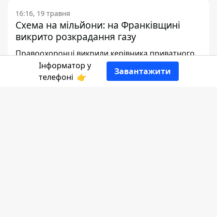
16:16, 19 травня
Схема на мільйони: на Франківщині
викрито розкрадання газу
Правоохоронці викрили керівника приватного
видобувного підприємства та його підлеглих, які
Інформатор у
Завантажити
впродовж 2022–2025 років незаконно
телефоні
👉
привласнювали природний газ.
Романа Гох
РЕДАКТОР
👍