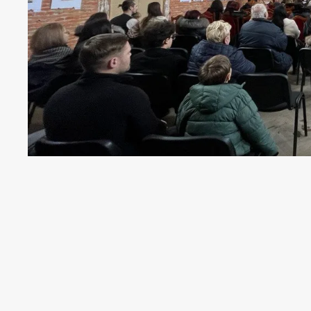
У вересні Коломию відвідали гості з Р
Інформатора
виявили
6 закупівель
у
проживання і харчування учасників за
Прокоментувала ці витрати заступниця
Коломийської міської ради
Мар'яна Ко