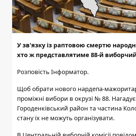
У зв'язку із раптовою смертю народн
хто ж представлятиме 88-й виборчий
Розповість
Інформатор
.
Щоб обрати нового нардепа-мажоритар
проміжні вибори в окрузі № 88. Нагаду
Городенківський район та частина Коло
стану їх не можуть організувати.
В Центральній виборчій комісії повідо