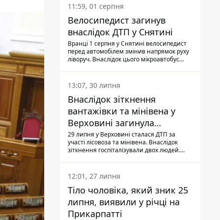
11:59, 01 серпня
Велосипедист загинув
внаслідок ДТП у Снятині
Вранці 1 серпня у Снятині велосипедист
перед автомобілем змінив напрямок руху
ліворуч. Внаслідок цього мікроавтобус
здійснив наїзд на керманича
двоколісного.
13:07, 30 липня
Внаслідок зіткнення
вантажівки та мінівена у
Верховині загинула
пасажирка, водійка - у
29 липня у Верховині сталася ДТП за
участі лісовоза та мінівена. Внаслідок
лікарні
зіткнення госпіталізували двох людей.
Попри зусилля медиків, 79-річна
пасажирка легковика померла у лікарні.
Також травми отримала водійка
12:01, 27 липня
автомобіля.
Тіло чоловіка, який зник 25
липня, виявили у річці на
Прикарпатті