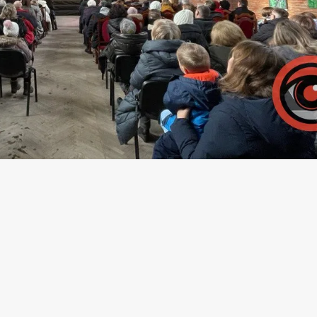
івного. Відтак на сайті Prozorro журналіст
правління культури і туризму на тимчасов
ходів. Загальна вартість - майже 40 тис г
 начальника управління культури і туризму
діна
.