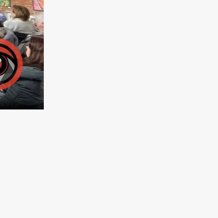
и
е
рн.