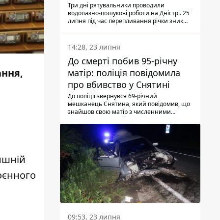
Три дні рятувальники проводили
водолазно-пошукові роботи на Дністрі. 25
липня під час перепливання річки зник
чоловік 2002 року народження. У
понеділок, 27 липня, надзвичайники
виявили тіло.
14:28, 23 липня
До смерті побив 95-річну
ання,
матір: поліція повідомила
про вбивство у Снятині
До поліції звернувся 69-річний
мешканець Снятина, який повідомив, що
знайшов свою матір з численними
тілесними ушкодженнями. Та, як
з'ясували правоохоронці, ці травми жінці
наніс її син.
ишній
воєнного
09:53, 23 липня