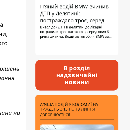
П'яний водій BMW вчинив
ДТП у Делятині:
постраждало троє, серед
та
них - дитина
Внаслідок ДТП в Делятині до лікарні
потрапили троє пасажирів, серед яких 6-
ни,
річна дитина. Водій автомобіля BMW за
кермом був п'яним, кількість алкоголю в
ого
крові майже у 13,5 раза перевищувала
допустиму норму.
В розділ
 рішень
надзвичайні
тання
новини
АФІША ПОДІЙ У КОЛОМИЇ НА
ТИЖДЕНЬ З 13 ПО 19 ЛИПНЯ
вини н
а
ДОПОВНЮЄТЬСЯ