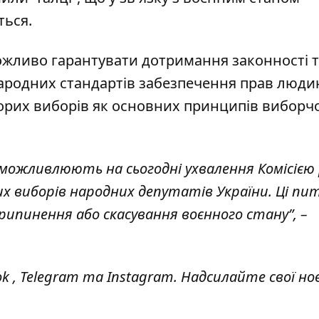
ться.
можливо гарантувати дотримання законності 
ародних стандартів забезпечення прав люди
озорих виборів як основних принципів виборч
еможливлюють на сьогодні ухвалення Комісією
х виборів народних депутатів України. Ці пи
ипинення або скасування воєнного стану”, –
ok
,
Telegram
та
Instagram.
Надсилайте свої но