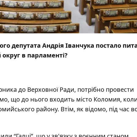
ого депутата Андрія Іванчука постало пит
 округ в парламенті?
ника до Верховної Ради, потрібно провести
ємо, що до нього входить місто Коломия, кол
мийського району. Втім, як відомо, під час 
мили “
Галці
”, що у зв'язку з воєнним станом