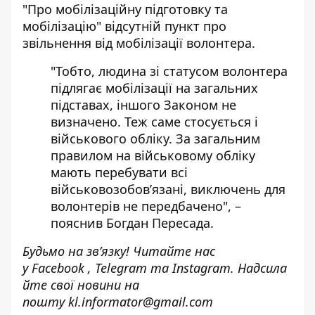
"Про мобілізаційну підготовку та
мобілізацію" відсутній пункт про
звільнення від мобілізації волонтера.
"Тобто, людина зі статусом волонтера
підлягає мобілізації на загальних
підставах, іншого Законом не
визначено. Теж саме стосується і
військового обліку. За загальним
правилом на військовому обліку
мають перебувати всі
військовозобов’язані, виключень для
волонтерів не передбачено", –
пояснив Богдан Пересада.
Будьмо на зв’язку! Читайте нас
у
Facebook
,
Telegram
та
Instagram.
Надсила
йте свої новини н
а
пошту
kl.informator@gmail.com