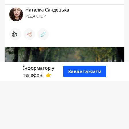
Наталка Сандецька
РЕДАКТОР
👍
Інформатор у
Завантажити
телефоні
👉
Цього дня 137 років тому німецький