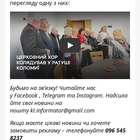
перегляду одну з них:
Play
Будьмо на зв’язку! Читайте нас
у
Facebook
,
Telegram
та
Instagram.
Надсила
йте свої новини н
а
пошту
kl.informator@gmail.com
Якщо маєте цікаві новини чи хочете
замовити рекламу – телефонуйте
096 545
8237