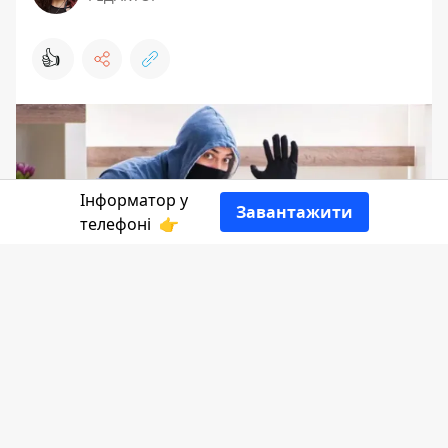
👍
Інформатор у
Завантажити
телефоні
👉
43-річний злодій побутової техніки
"працював" на Коломийщині. У серпні
цього року прокурори довели, що
чоловік не гребував красти навіть у