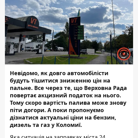
Невідомо, як довго автомобілісти
будуть тішитися зниженню цін на
пальне. Все через те, що Верховна Рада
повертає акцизний податок
на нього.
Тому
скоро
вартість палива може знову
піти догори. А поки пропонуємо
дізнатися актуальні ціни на бензин,
дизель та газ у Коломиї.
Яка ситуація на заправках міста 24