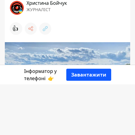
Христина Бойчук
ЖУРНАЛІСТ
👍
Інформатор у
Завантажити
телефоні
👉
Сьогодні, 24 вересня, рятувальники
вирушали на пошук мешканця Львова,