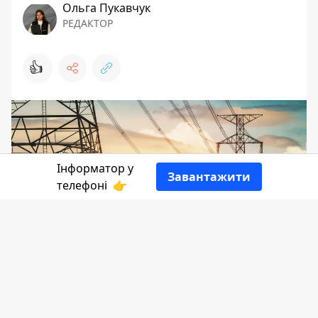
Ольга Пукавчук
РЕДАКТОР
👍
Інформатор у
Завантажити
телефоні
👉
18 травня для прикарпатців пройде без
знеструмлень. «Укренерго» не довело