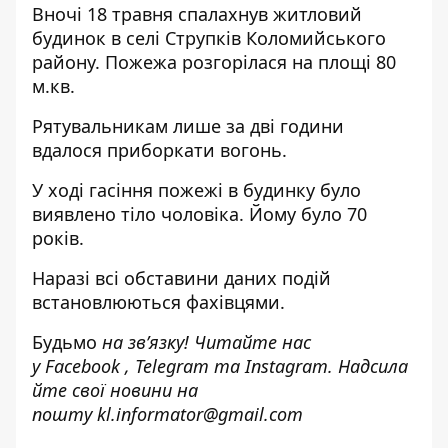
Вночі 18 травня спалахнув житловий
будинок в селі Струпків Коломийського
району. Пожежа розгорілася на площі 80
м.кв.
Рятувальникам лише за дві години
вдалося приборкати вогонь.
У ході гасіння пожежі в будинку було
виявлено тіло чоловіка. Йому було 70
років.
Наразі всі обставини даних подій
встановлюються фахівцями.
Будьмо
на зв’язку! Читайте нас
у
Facebook
,
Telegram
та
Instagram.
Надсила
йте свої новини н
а
пошту
kl.informator@gmail.com