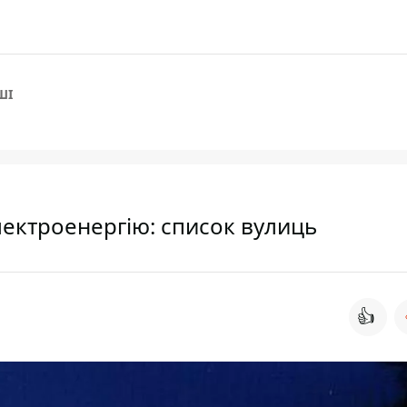
ШІ
лектроенергію: список вулиць
👍