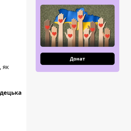
Донат
, як
ндецька