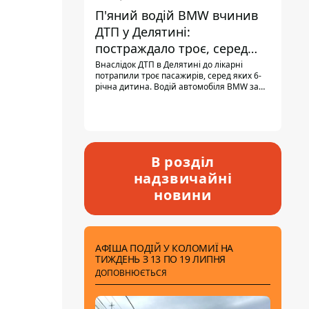
П'яний водій BMW вчинив
ДТП у Делятині:
постраждало троє, серед
них - дитина
Внаслідок ДТП в Делятині до лікарні
потрапили троє пасажирів, серед яких 6-
річна дитина. Водій автомобіля BMW за
кермом був п'яним, кількість алкоголю в
крові майже у 13,5 раза перевищувала
допустиму норму.
В розділ
надзвичайні
новини
АФІША ПОДІЙ У КОЛОМИЇ НА
ТИЖДЕНЬ З 13 ПО 19 ЛИПНЯ
ДОПОВНЮЄТЬСЯ