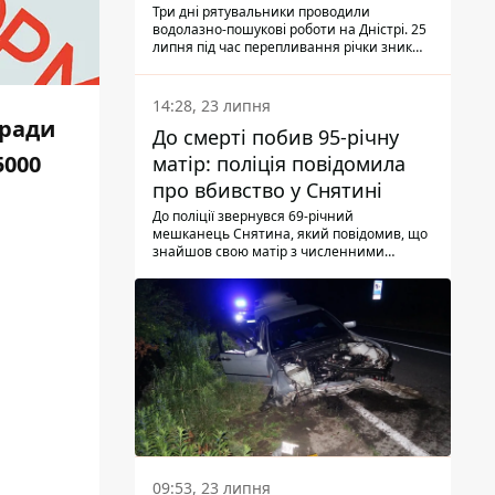
Три дні рятувальники проводили
водолазно-пошукові роботи на Дністрі. 25
липня під час перепливання річки зник
чоловік 2002 року народження. У
понеділок, 27 липня, надзвичайники
виявили тіло.
14:28, 23 липня
 ради
До смерті побив 95-річну
5000
матір: поліція повідомила
про вбивство у Снятині
До поліції звернувся 69-річний
мешканець Снятина, який повідомив, що
знайшов свою матір з численними
тілесними ушкодженнями. Та, як
з'ясували правоохоронці, ці травми жінці
наніс її син.
09:53, 23 липня