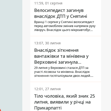
11:59, 01 серпня
Велосипедист загинув
внаслідок ДТП у Снятині
Вранці 1 серпня у Снятині велосипедист
перед автомобілем змінив напрямок руху
ліворуч. Внаслідок цього мікроавтобус
здійснив наїзд на керманича
двоколісного.
13:07, 30 липня
Внаслідок зіткнення
вантажівки та мінівена у
Верховині загинула
пасажирка, водійка - у
29 липня у Верховині сталася ДТП за
участі лісовоза та мінівена. Внаслідок
лікарні
зіткнення госпіталізували двох людей.
Попри зусилля медиків, 79-річна
пасажирка легковика померла у лікарні.
Також травми отримала водійка
12:01, 27 липня
автомобіля.
Тіло чоловіка, який зник 25
липня, виявили у річці на
Прикарпатті