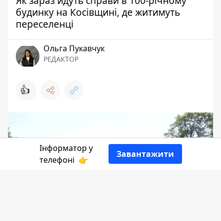
Як зараз йдуть справи в 100-річному
будинку на Косівщині, де житимуть
переселенці
Ольга Пукавчук
РЕДАКТОР
👍
Інформатор у
Завантажити
телефоні
👉