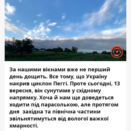
За нашими вікнами вже не перший
день дощить. Все тому, що Україну
накрив циклон Пеггі. Проте сьогодні, 13
вересня, він сунутиме у східному
напрямку. Хоча й нам ще доведеться
ходити під парасолькою, але протягом
дня західна та північна частини
звільнятимуться від вологої важкої
хмарності.