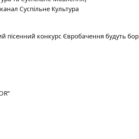
а канал Суспільне Культура
ий пісенний конкурс Євробачення будуть бо
OR”