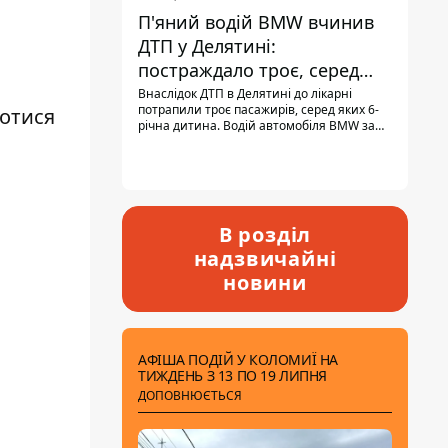
П'яний водій BMW вчинив
ДТП у Делятині:
постраждало троє, серед
них - дитина
Внаслідок ДТП в Делятині до лікарні
потрапили троє пасажирів, серед яких 6-
ротися
річна дитина. Водій автомобіля BMW за
кермом був п'яним, кількість алкоголю в
крові майже у 13,5 раза перевищувала
допустиму норму.
В розділ
надзвичайні
новини
АФІША ПОДІЙ У КОЛОМИЇ НА
ТИЖДЕНЬ З 13 ПО 19 ЛИПНЯ
ДОПОВНЮЄТЬСЯ