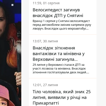
11:59, 01 серпня
Велосипедист загинув
внаслідок ДТП у Снятині
Вранці 1 серпня у Снятині велосипедист
перед автомобілем змінив напрямок руху
ліворуч. Внаслідок цього мікроавтобус
здійснив наїзд на керманича
двоколісного.
13:07, 30 липня
Внаслідок зіткнення
вантажівки та мінівена у
Верховині загинула
пасажирка, водійка - у
29 липня у Верховині сталася ДТП за
участі лісовоза та мінівена. Внаслідок
лікарні
зіткнення госпіталізували двох людей.
Попри зусилля медиків, 79-річна
пасажирка легковика померла у лікарні.
Також травми отримала водійка
12:01, 27 липня
автомобіля.
Тіло чоловіка, який зник 25
липня, виявили у річці на
Прикарпатті