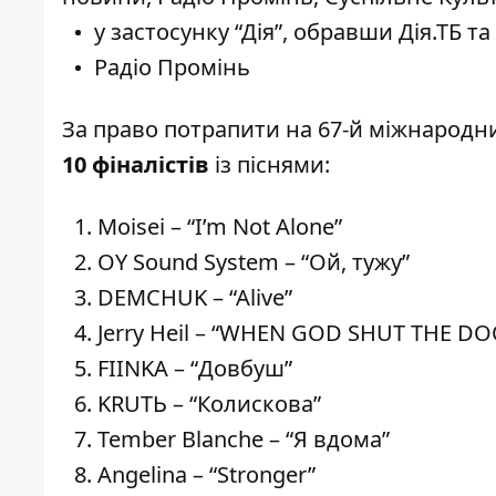
у застосунку “Дія”, обравши Дія.ТБ т
Радіо
Промінь
За право потрапити на 67-й міжнародн
10 фіналістів
із піснями:
Moisei – “I’m Not Alone”
OY Sound System – “Ой, тужу”
DEMCHUK – “Alive”
Jerry Heil – “WHEN GOD SHUT THE DO
FIINKA – “Довбуш”
KRUTЬ – “Колискова”
Tember Blanche – “Я вдома”
Angelina – “Stronger”