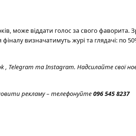
оків, може віддати голос за свого фаворита. 
 фіналу визначатимуть журі та глядачі: по 5
ok
,
Telegram
та
Instagram.
Надсилайте свої но
амовити рекламу – телефонуйте
096 545 8237