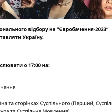
ціонального відбору на “Євробачення-2023“
тавляти Україну.
лювати о 17:00 на:
ачення
а
їна
та сторінках Суспільного (
Перший
,
Суспі
тура
та
Суспільне Мовлення
)