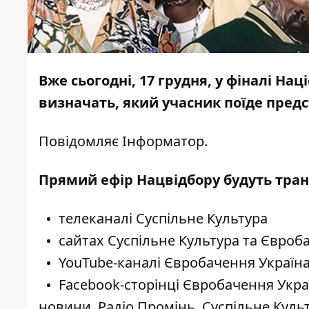
Вже сьогодні, 17 грудня, у фіналі На
визначать, який учасник поїде предс
Повідомляє
Інформатор
.
Прямий ефір Нацвідбору будуть транс
телеканалі
Суспільне Культура
сайтах
Суспільне Культура
та
Євроб
YouTube-каналі
Євробачення Україн
Facebook-сторінці
Євробачення Укра
новини
,
Радіо Промінь
,
Суспільне Куль