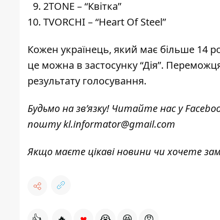
2TONE – “Квітка”
TVORCHI – “Heart Of Steel”
Кожен українець, який має більше 14 р
це можна в застосунку “Дія”. Переможця
результату голосування.
Будьмо на зв’язку! Читайте нас у
Facebo
пошту
kl.informator@gmail.com
Якщо маєте цікаві новини чи хочете з
♥
👍
🔥
😭
😆
😡