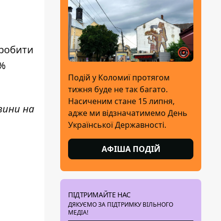
Зробити
0%
Подій у Коломиї протягом
тижня буде не так багато.
Насиченим стане 15 липня,
вини н
а
адже ми відзначатимемо День
Української Державності.
АФІША ПОДІЙ
ПІДТРИМАЙТЕ НАС
ДЯКУЄМО ЗА ПІДТРИМКУ ВІЛЬНОГО
МЕДІА!