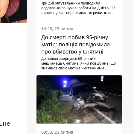
Три дні рятувальники проводили
водолазно-пошукові роботи на Дністрі. 25
липня під час перепливання річки зник
чоловік 2002 року народження. У
понеділок, 27 липня, надзвичайники
виявили тіло.
14:28, 23 липня
До смерті побив 95-річну
матір: поліція повідомила
про вбивство у Снятині
До поліції звернувся 69-річний
мешканець Снятина, який повідомив, що
знайшов свою матір з численними
тілесними ушкодженнями. Та, як
з'ясували правоохоронці, ці травми жінці
наніс її син.
льне
09:53, 23 липня