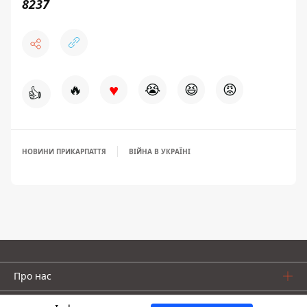
8237
♥
🔥
😭
😆
😡
👍
НОВИНИ ПРИКАРПАТТЯ
ВІЙНА В УКРАЇНІ
Про нас