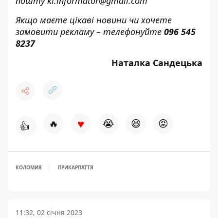
пошту
kl.informator@gmail.com
Якщо маєте цікаві новини чи хочете
замовити рекламу – телефонуйте
096 545
8237
Наталка Сандецька
♥
🔥
😭
😆
😡
👍
КОЛОМИЯ
ПРИКАРПАТТЯ
11:32, 02 січня 2023