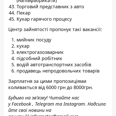
(напівфабрикати)
Торговий представник з авто
Пекар
Кухар гарячого процесу
Центр зайнятості пропонує такі вакансії:
мийник посуду
кухар
електрогазозварник
підсобний робітник
водій автотранспортних засобів
продавець непродовольчих товарів
Зарплатня за цими пропозиціями
коливається від 6000 грн до 8000грн.
Будьмо на зв’язку! Читайте нас
у
Facebook
,
Telegram
та
Instagram.
Надсила
йте свої новини н
а