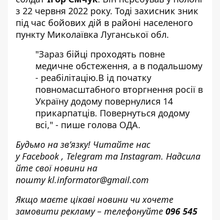
з 22 червня 2022 року. Тоді захисник зник
під час бойових дій в районі населеного
пункту Миколаївка Луганської обл.
"Зараз бійці проходять повне
медичне обстеження, а в подальшому
- реабілітацію.В ід початку
повномасштабного вторгнення росії в
Україну додому повернулися 14
прикарпатців. Повернуться додому
всі," - пише голова ОДА.
Будьмо на зв’язку! Читайте нас
у
Facebook
,
Telegram
та
Instagram.
Надсила
йте свої новини н
а
пошту
kl.informator@gmail.com
Якщо маєте цікаві новини чи хочете
замовити рекламу – телефонуйте
096 545