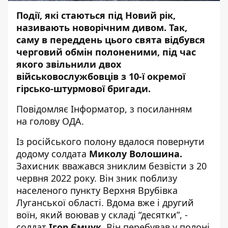
Події, які стаються під Новий рік,
називають новорічним дивом. Так,
саму в переддень цього свята відбувся
черговий обмін полоненими, під час
якого звільнили двох
військовослужбовців з 10-ї окремої
гірсько-штурмової бригади.
Повідомляє
Інформатор
, з посиланням
на
голову ОДА.
Із російського полону вдалося повернути
додому солдата
Миколу Волошина.
Захисник вважався зниклим безвісти з 20
червня 2022 року. Він зник поблизу
населеного пункту Верхня Врубівка
Луганської області. Вдома вже і другий
воїн, який воював у складі “десятки”, -
солдат
Ігор Ємчук
. Він перебував у полоні